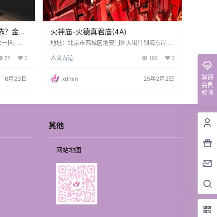
选？金融
火神庙-火德真君庙(4A)
所实话说
太一样。这
地址：北京市西城区地安门外大街什刹海东岸 电
、德胜门，
话：010-64008882 项目推荐：火德真君殿|玉
59
0
人文古迹
180
0
，住在附近
皇阁|财神殿|法会活动 游玩建议： 火神庙（火德
别花哨，但
真君庙）是北京现存历史最悠久的道教宫观之
寸。 “北
一，始建于唐代，主祀火神真君，融合了道教文
解锁
6月23日
xdmin
25年2月2日
“西单男士
化与皇家祭祀传统。建议游览路线： 山门→火德
会员
闹。他可
真君殿→玉皇阁→财神殿→法物流通处 火德真君
权限
背都累，只
殿：主殿供奉火神，殿内壁画与藻井雕刻精美，
整体分类，
展现了道教艺术特色。 玉皇阁：登高可俯瞰什…
其他
网站地图