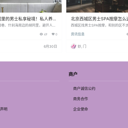
同里的男士私享秘境！私人养生
北京西城区男士SPA按摩怎么
街、西单、德胜门附近养生会
鼓巷、什刹海周边的胡同里，避开人
西城区找男士SPA按摩，和别的区不
一条静谧小巷，不起眼的朱漆小门后，
里有金融街、西单、宣武门、阜成门
49
0
资讯信息
一家宝藏北京男士私人养生工作室。没
也有很多老社区和单位。上班的人忙
招牌，没有聒噪的宣传，推门而入，扑
的人也讲究稳定，大家不一定追求特
不是刺鼻的香精味，而是老北京艾草与
很在意环境、安静、价格透明和服务分
6月30日
妙, 门
的温润香气，暖黄的灯光透过窗棂洒在
京西城区男士SPA”“金融街按摩养生”
，搭配舒缓的京胡改编旋律，瞬间隔绝
会所”这些词，大家通常不是随便看热
的喧嚣，让人不自觉地卸下职场的铠甲
能刚下班，可能应酬完，可能肩颈腰
神经。 比起连锁养生机构，胡同里的男
想找个靠谱地方放松一下。如果要看
生，最戳人的就…
可以先看 北…
商户
商户诚信公约
商务合作
声明
企业使命