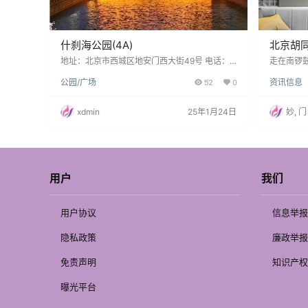
什刹海公园(4A)
北京胡
太会了
地址：北京市西城区地安门西大街49号 电话：0
走在南锣
10-66185806 营业时间： 全天开放 ※此景区为
潮，拐进
公园/广场
52
0
资讯信息
开放式 印象：什刹海公园是北京最具代表性的风
或许就是
景区之一，以其湖泊环绕的自然美景和深厚的文
有夸张的
化历史底蕴闻名。白天，这里充满了湖光柳影的
面而来的
xdmin
25年1月24日
妙, 门
诗意，夜晚则灯火辉煌，展现了都市与古都的完
檀香混合
美融合。无论是泛舟湖上、品味胡同文化，还是
青砖地上
夜游酒吧街，什刹海都能带给人丰富的游玩体
了胡同外
验。四季变化的景色更为其增添了不同的魅力，
与紧绷的
是感…
士私人养
用户
我们
用户协议
信息举报
隐私政策
廉政举报
免责声明
知识产权
曝光平台