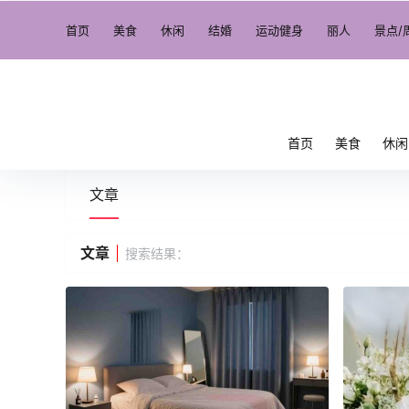
首页
美食
休闲
结婚
运动健身
丽人
景点/
首页
美食
休闲
文章
文章
搜索结果：