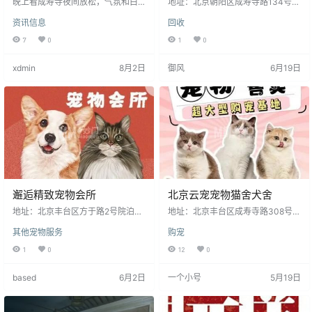
晚上看成寿寺夜间放松，气氛和白
地址：北京朝阳区成寿寺路134号院
天不一样。人累了一天，想要的是
3号楼1层123号 微信： 电话：1369
资讯信息
回收
安静、私密、沟通别费劲，最好结
9118666 客服QQ： 营业时间：周一
束以后也能顺利回去。北京很多地
至周日00:00- 24:00 商家印象：店
7
0
1
0
方看着只隔几站，真赶上晚高峰完
内鉴定师均持有中检相关资质，搭
全不是一回事，这种时候如果还要
配专业仪器多层核验，覆盖名包、
xdmin
8月2日
御风
6月19日
找楼门、等电梯、临时改时间，心
高端腕表、钻石黄金、珠宝首饰全
情很容易先烦起来。 北京成寿寺夜
品类，磨损裸款、缺附件单品均可
间选择不少，但越是晚上越要看细
正常估价，不会刻意压价。报价同
节。地址清不清楚、几点能开始、
步实时二级市场行情，全程无鉴
房间是否准备好、回程是否方便，
定、手续隐形扣费，鉴定完毕当场
这些都比宣传词实在。气氛可以有
转账回款，也支持预约上门收品。…
一点暧昧，基础安排更要稳。要是
已经累了…
邂逅精致宠物会所
北京云宠宠物猫舍犬舍
地址：北京丰台区方于路2号院泊寓
地址：北京丰台区成寿寺路308号
成寿寺社区3号楼底商1-104 微信：
微信： 电话：19291065211 客服Q
其他宠物服务
购宠
电话：18610918651 客服QQ： 营
Q： 营业时间：周一至周日 00:00-
业时间：周一至周日10:00-20:00
24:00 商家印象：北京云宠宠物猫
1
0
12
0
商家印象：邂逅精致宠物会所环境
舍犬舍场馆分区清晰，猫舍犬舍独
很好，价格公道，工作人员服务态
立隔开，干净整洁无异味，通风采
based
6月2日
一个小号
5月19日
度很好，这里的猫咪都很漂亮和健
光都很好。主营英短、布偶、金渐
康，宠物美容也很全面。
层、泰迪、柯基、柴犬等热门纯种
猫狗，品相纯正，血统可查。所有
幼宠均按时做完疫苗驱虫，健康有