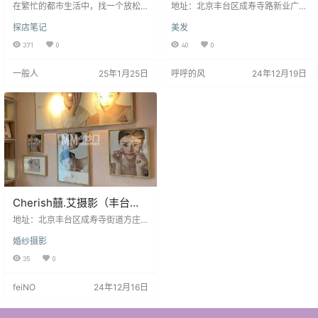
小慧带给你的细腻与舒适
在繁忙的都市生活中，找一个放松
地址：北京丰台区成寿寺路新业广
身心的地方已成为许多人追求生活
场一层新业广场 微信： 电话：1661
探店笔记
美发
品质的一部分。今天，我来到了丰
9771390 客服QQ： 营业时间：周
台区成寿寺附近的一处北京个人按
一至周日 11:00-21:00 商家印象：
371
0
40
0
摩工作室。这家工作室虽然不大，
大牌烫/染二选一/精致裁剪+造型/质
但它的独特魅力却让人一进门便感
感烫/染2选1/新客体验 洗剪吹
一般人
25年1月25日
呼呼的风
24年12月19日
到放松与宁静。 优雅的环境，静谧
的享受。“小慧”养生工作室位于丰台
区成寿寺的核心位置，交通十分便
利。虽然工作室周围是典型的城市
景象，但走进这里，仿佛进入了另
一个世界。工作室的设计简洁大
方，温馨的灯光与雅致的摆设让人
感受到…
Cherish囍.艾摄影（丰台
店）
地址：北京丰台区成寿寺街道方庄
桥鑫源国际1号楼4-422室 微信：
婚纱摄影
电话：18101296007 客服QQ： 营
业时间：周一至周日全天 商家印
35
0
象：店内环境设施比较好，相框选
择性比较多，价格比较实惠，摄影
feiNO
24年12月16日
师和化妆师的服务细节方也做的比
较到位。