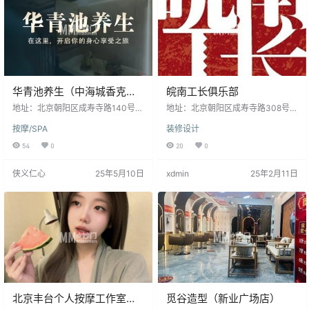
保障，可上门实地挑选，支持视频
看宠。老板和店员细心负责，会耐
心讲解…
华青池养生（中海城香克林
皖南工长俱乐部
店）
地址：北京朝阳区成寿寺路140号院
地址：北京朝阳区成寿寺路308号城
10号楼117号底商 微信： 电话：01
外诚商务写字楼4楼 微信： 电话：4
按摩/SPA
装修设计
0-88759373 18301222983 客服
000000878 客服QQ： 营业时间：
QQ： 营业时间：周一至周日 11:00
周一至周日 09:30-18:00 商家印
54
0
20
0
-02:00 商家印象 ：华青池（中海城
象：第一次合作的非常愉快。装修
店）是一家新开业不久的养生休闲
过程中，服务态度很好，装修过程
侠义仁心
25年5月10日
xdmin
25年2月11日
理疗店，位于成寿寺路中海城社区
中提的需求都及时满足了，每个工
附近，门口有免费停车位，店面三
序流程和涉及的费用都会提前告
层，理疗操作间在二层三层，环境
知，装修过程非常顺利。每一个岗
干净整洁，设备齐全，技师操作手
位的施工人员，在工作领域上也都
法细腻熟练，是工作之余休闲放松
很专业。总体很好，没有不满意的
的不错选择。
地方。
北京丰台个人按摩工作室—
觅谷造型（新业广场店）