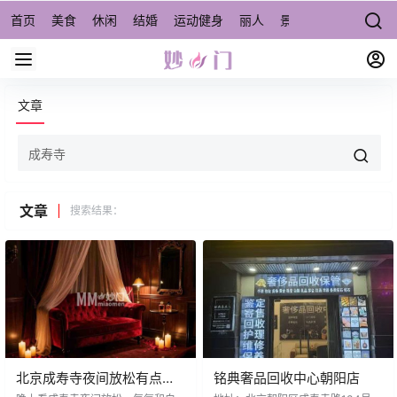
首页
美食
休闲
结婚
运动健身
丽人
景点/周边游
宠物
文章
文章
搜索结果：
北京成寿寺夜间放松有点意
铭典奢品回收中心朝阳店
思，但先把这些事聊明白