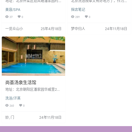
地址：北京怀柔区迎宾路潘家园村1
北京洗浴按摩又有好地方了，作为
52号 微信： 电话：010-6964955
荟汤泉生活馆
汤泉爱好者怎么能错过刚刚开张的
美容/SPA
探店笔记
7/17200312594 客服QQ： 营业时
这家汤泉，尚荟汤泉生活馆位于潘
间：周一至周日08:30-18:30 商家
家园附近，这家新开的汤泉设施齐
37
0
289
0
印象 ：这里的美容师很专业，先对
全，区域划分明晰，还有十几种水
我的皮肤进行了分析，然后根据我
果不限量拿取，重点是现在试营业
一览众山小
25年4月18日
梦中归人
24年11月18日
的具体情况制定护理方案。店里使
期间，69元让你分分钟找泡汤的所
用的产品和仪器都非常先进，让我
有快乐！ 汤泉位于地下一层的位
对护理效果充满了期待。美容师手
置，空间开阔，屋顶挑高的设计，
法舒服且温柔，让我感受到了无比
顺着楼梯向下走，就进到尚荟汤泉
的放松。
了！ 女汤设计得十分合理，私密性
很好，洗护用品一应俱全，以中高
端洗护产品为主，淋浴水充足，温
度可调…
尚荟汤泉生活馆
地址：北京朝阳区潘家园华威里27
号 微信： 电话：010-53505166 客
洗浴/汗蒸
服QQ： 营业时间：周一至周日全天
商家印象：尚荟汤泉生活馆位于潘
260
0
家园附近，这家新开的汤泉设施齐
全，区域划分明晰，还有十几种水
妙, 门
24年11月18日
果不限量拿取，朝阳洗浴放松的不
二之选。