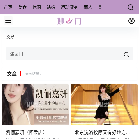
首页
美食
休闲
结婚
运动健身
丽人
景点/周边游
宠物
文章
文章
搜索结果：
凯俪嘉妍（怀柔店）
北京洗浴按摩又有好地方
了，东三环新开的汤泉—尚