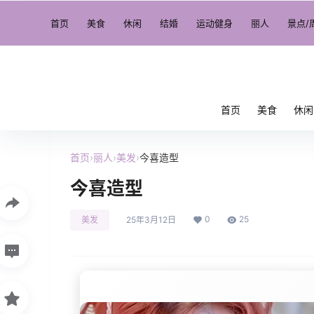
首页
美食
休闲
结婚
运动健身
丽人
景点/
首页
美食
休闲
首页
›
丽人
›
美发
›
今喜造型
今喜造型
0
25
美发
25年3月12日