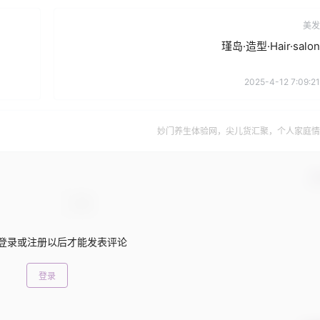
美发
瑾岛·造型·Hair·salon
2025-4-12 7:09:21
妙门养生体验网，尖儿货汇聚，个人家庭情
确
登录或注册以后才能发表评论
登录