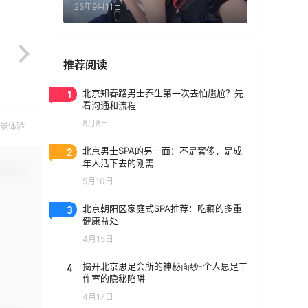
25年9月11日
推荐阅读
1
北京知春路男士养生第一次去怕尴尬？先
看沟通和流程
8月8日
景体验
2
北京男士SPA的另一面：不是奢侈，是成
年人活下去的刚需
认修改
5月10日
3
北京朝阳区家庭式SPA推荐：吃藕的多重
健康益处
4月15日
4
揭开北京思足会所的神秘面纱-个人思足工
作室的隐秘陷阱
4月17日