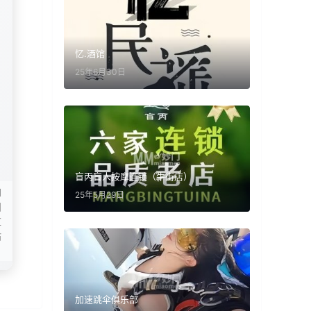
忆.酒馆
25年6月30日
盲丙盲人按摩连锁（牛街店）
询
25年5月29日
细
重
贴
加速跳伞俱乐部