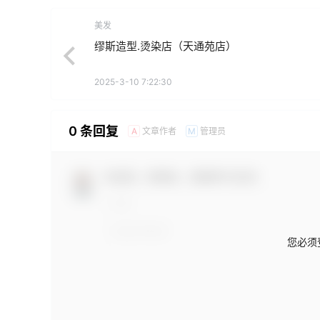
美发
缪斯造型.烫染店（天通苑店）
2025-3-10 7:22:30
0 条回复
文章作者
管理员
A
M
欢迎您，新朋友，感谢参与互动！
您必须