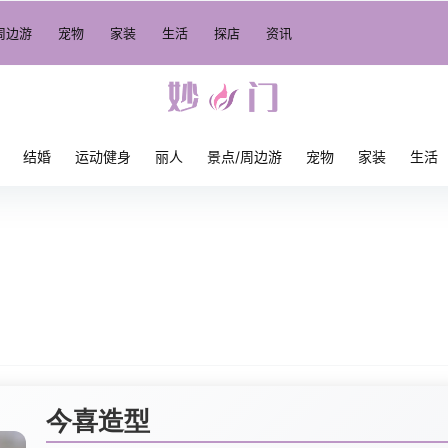
周边游
宠物
家装
生活
探店
资讯
结婚
运动健身
丽人
景点/周边游
宠物
家装
生活
今喜造型