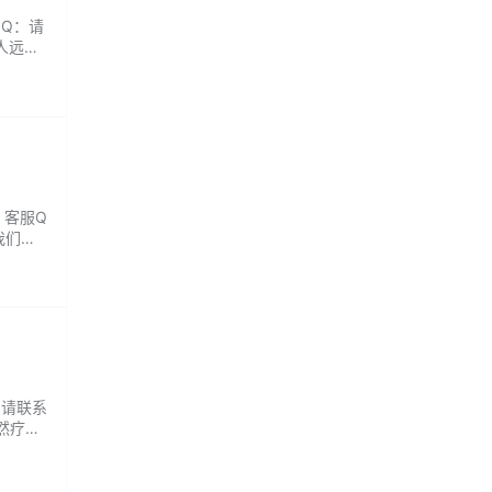
QQ：请
人远离
享泡汤
幕，虫
 客服Q
我们拥
。来凤
：请联系
天然疗愈
心之
觅得一