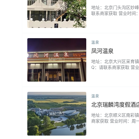
地址：北京门头沟区妙峰山
联系商家获取 营业时间
喧嚣的疗愈秘境。每间独
乐趣。我们精选天然香氛
鸣为伴，您将感…...
温泉
凤河温泉
地址：北京大兴区采育镇庙洼
Q：请联系商家获取 营
有源自地下的真温泉，富
河温泉，感受大自然的温柔
温泉
北京瑞麟湾度假酒
地址：北京顺义区南彩镇顺
商家获取 营业时间：周一
之境。这里泉源引自地底
效。您可在氤氲热气中放
方安宁…...