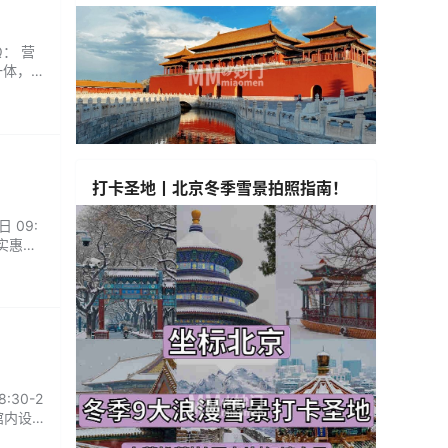
Q： 营
一体，
款草本
...
打卡圣地丨北京冬季雪景拍照指南！
 09:
实惠，
里泡，
30-2
馆内设
同客群