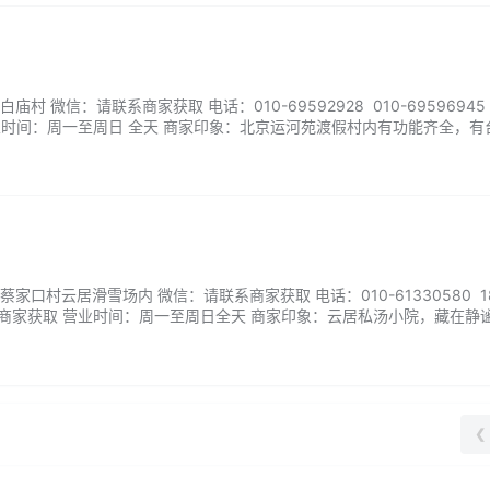
村 微信：请联系商家获取 电话：010-69592928 010-69596945
业时间：周一至周日 全天 商家印象：北京运河苑渡假村内有功能齐全，有
戏机、沙狐球、室内羽毛球场、室内乒乓球场及其他健身设备和各种综合
藏了上万年的温泉含有多种矿物质，让您无不感到物有所值,超值享受。...
口村云居滑雪场内 微信：请联系商家获取 电话：010-61330580 18
联系商家获取 营业时间：周一至周日全天 商家印象：云居私汤小院，藏在静
角落。推门而入，庭院里蒸腾的汤泉雾气与淡淡木香交织，仿佛把人带回
温润，恰到好处的温度能慢慢渗透肌理，驱走寒意与疲惫。夜色降临时，
❮