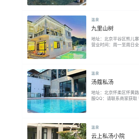
的休闲娱乐需求。...
温泉
九里山树
地址：北京平谷区熊儿寨乡魏家
营业时间：周一至周日全
秘境。每间客房都拥有引
来，午后于茶室品茗观山
温泉
汤蔻私汤
地址：北京怀柔区怀黄路苇店村
服QQ：请联系商家获取
竹影摇曳的私密庭院，让
精心调制的香氛，帮助您
温泉
云上私汤小院