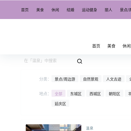
首页
美食
休闲
结婚
运动健身
丽人
景点/
首页
美食
休闲
分类：
景点/周边游
自然景观
人文古迹
地点：
全部
东城区
西城区
朝阳区
延庆区
温泉