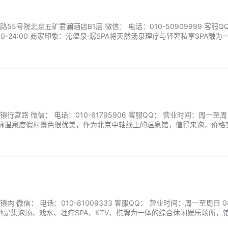
5号院北京五矿君澜酒店B1层 微信： 电话：010-50909999 客服Q
0-24:00 商家印象：沁温泉·潺SPA将天然汤泉理疗与轻奢私享SPA融为
打静谧治愈的单人、双人独立理疗套房。汤池循环净水系统全天运维，多
搭配分区汗蒸空间，由内舒缓紧绷状态。潺SPA理疗团队深耕中式经络与精…
宫路 微信： 电话：010-61795906 客服QQ： 营业时间：周一至周日
象：龙脉温泉度假村景色很优美，作为北京中轴线上的温泉馆，值得来泡，价格
玉的柱子筑城，水质很干净，周围的小池很多，可以和家人单独在一个池
 微信： 电话：010-81009333 客服QQ： 营业时间：周一至周日 08:
汤池是集泡汤、戏水、理疗SPA、KTV、棋牌为一体的综合休闲娱乐场所，
、团队型汤池包厢以及KTV、棋牌等设备，可满足亲子、情侣、团队等不