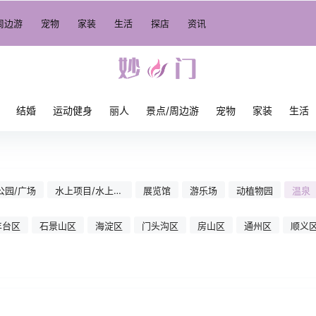
周边游
宠物
家装
生活
探店
资讯
结婚
运动健身
丽人
景点/周边游
宠物
家装
生活
公园/广场
水上项目/水上乐
展览馆
游乐场
动植物园
温泉
园
丰台区
石景山区
海淀区
门头沟区
房山区
通州区
顺义