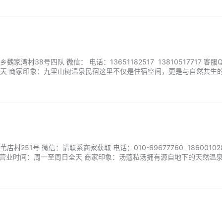
湾村38号四队 微信： 电话：13651182517 13810517717 客服
天 商家印象：九里山树温泉民宿这里不仅是住宿空间，更是与自然共生
入天然温泉的私汤庭院，让您在星空下沐浴时聆听山间絮语。清晨在鸟鸣
，夜晚伴着壁炉火光阅读——这里的一切都在温柔提醒：生活本该如此从容。
251号 微信：请联系商家获取 电话：010-69677760 186001028
 营业时间：周一至周日全天 商家印象：汤蔻私汤拥有源自地下的天然温
您在静谧中独享泡汤时光。我们注重每个细节的营造，从原木家具的温润
彻底卸下疲惫。来汤蔻在方寸天地间寻回身心的平衡与宁静。...