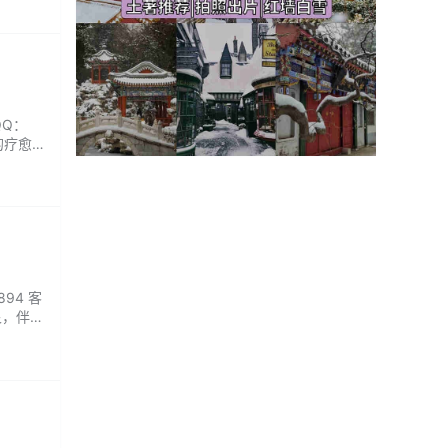
QQ：
的疗愈
中醒
...
94 客
泉，伴着
触感到