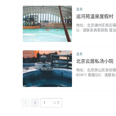
温泉
运河苑温泉度假村
地址：北京通州区宋庄镇白庙
Q：请联系商家获取 营
保龄球、棋牌、迪吧、游
目。取自地下1800米蕴
温泉
北京云居私汤小院
地址：北京房山区张坊镇蔡家
80811 客服QQ：请
隅，像一处会呼吸的温暖
处。这里的私汤水质清澈
灯光映…...
1
2
/
2 页