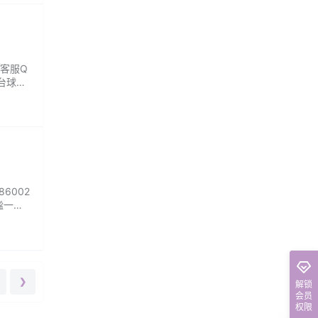
 客服Q
台球、
娱乐项
6002
谧一
山林深
池边的
❯
解锁
会员
权限