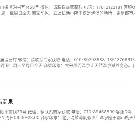
镇涧沟村瓦台58号 微信：请联系商家获取 电话：17812123181 客服
：周一至周日全天 商家印象：云上私汤小院不仅是泡汤的场所，更是都市
立院落都拥有源自地下的天然温泉，伴着清风竹影，让您在私密空间中尽
与柔和灯光，从入池那刻起便能卸下疲惫。当温润泉水漫过肌肤，星空为
营村 微信：请联系商家获取 电话：010-80203588 18513766615
业时间：周一至周日全天 商家印象：大兴凤河温泉让天然温泉滋养身心。
含多种有益矿物质。室内外汤池环境清幽，让您享受温暖惬意的泡汤时光
拥抱。...
店温泉
平辅线39号 微信：请联系商家获取 电话：010-89468899 客服QQ
至周日09:00-23:00 商家印象：北京瑞麟湾度假酒店温泉隐于都市的
深处，水质润泽富含矿物质。环绕于绿意中的多个特色汤池，各有舒缓身
松疲惫，感受肌肤被温柔浸润。无论是静心独享还是亲友相伴，皆能在此