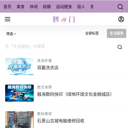
首页
美食
休闲
结婚
运动健身
丽人
景点/周边游
宠物
全部标签
生活服务
筛选
洗涤护理
双赢洗衣店
图文快照
融海数码快印（绿地环球文化金融城店）
数码维修
石景山古城电脑维修回收