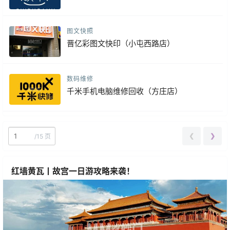
图文快照
晋亿彩图文快印（小屯西路店）
数码维修
千米手机电脑维修回收（方庄店）
❮
❯
/
15 页
红墙黄瓦丨故宫一日游攻略来袭！