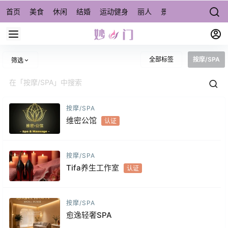
首页
美食
休闲
结婚
运动健身
丽人
景点/周边游
宠物
全部标签
按摩/SPA
筛选
按摩/SPA
维密公馆
认证
按摩/SPA
Tifa养生工作室
认证
按摩/SPA
愈逸轻奢SPA