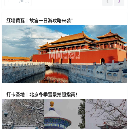
❮
❯
/
10 页
红墙黄瓦丨故宫一日游攻略来袭！
打卡圣地丨北京冬季雪景拍照指南！