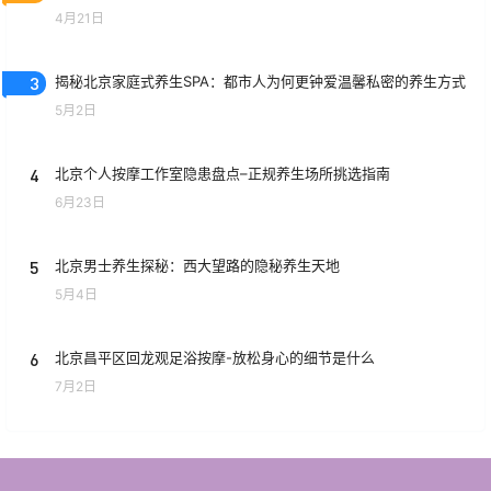
4月21日
3
揭秘北京家庭式养生SPA：都市人为何更钟爱温馨私密的养生方式
5月2日
4
北京个人按摩工作室隐患盘点–正规养生场所挑选指南
6月23日
5
北京男士养生探秘：西大望路的隐秘养生天地
5月4日
6
北京昌平区回龙观足浴按摩-放松身心的细节是什么
7月2日