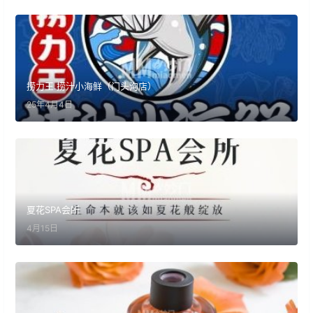
捞力王.捞汁小海鲜（门头沟店）
25年4月4日
夏花SPA会所
4月15日