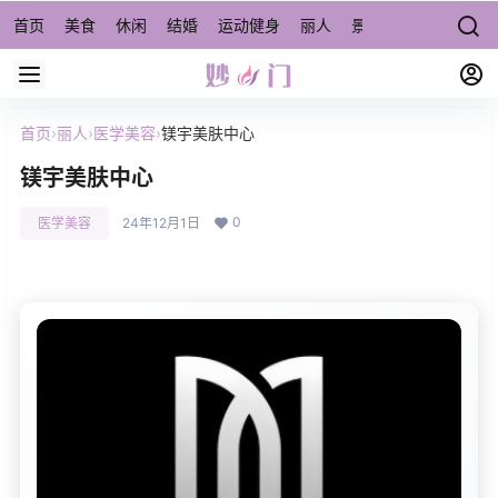
首页
美食
休闲
结婚
运动健身
丽人
景点/周边游
宠物
首页
›
丽人
›
医学美容
›
镁宇美肤中心
镁宇美肤中心
0
医学美容
24年12月1日