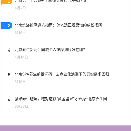
2
北京男士个人SPA｜解锁专属的沉浸式疗愈
4月7日
3
北京洗浴按摩避坑指南：怎么选正规靠谱的放松场所
6月6日
4
北京养生新宠：同城个人按摩到底好在哪？
4月14日
5
北京SPA养生前景洞察：去商业化浪潮下的真实需求回归！
5月8日
6
腰果养生避坑，吃对这颗“黄金坚果”才养身–北京养生网
3月23日