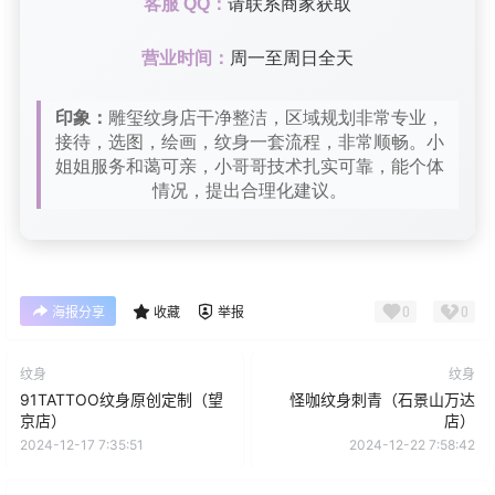
客服 QQ：
请联系商家获取
营业时间：
周一至周日全天
印象：
雕玺纹身店干净整洁，区域规划非常专业，
接待，选图，绘画，纹身一套流程，非常顺畅。小
姐姐服务和蔼可亲，小哥哥技术扎实可靠，能个体
情况，提出合理化建议。
0
0
海报分享
收藏
举报
纹身
纹身
91TATTOO纹身原创定制（望
怪咖纹身刺青（石景山万达
京店）
店）
2024-12-17 7:35:51
2024-12-22 7:58:42