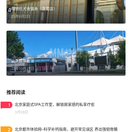
萌物社犬舍猫舍（直营店）
25年6月2日
延庆县体育馆
25年10月27日
推荐阅读
1
北京家庭式SPA工作室，解锁居家感的私享疗愈
3月28日
2
北京都市体验网–科学补钙指南，避开常见误区 养出强韧骨骼