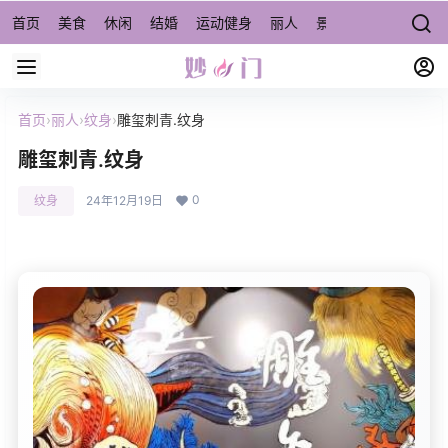
首页
美食
休闲
结婚
运动健身
丽人
景点/周边游
宠物
首页
›
丽人
›
纹身
›
雕玺刺青.纹身
雕玺刺青.纹身
0
纹身
24年12月19日