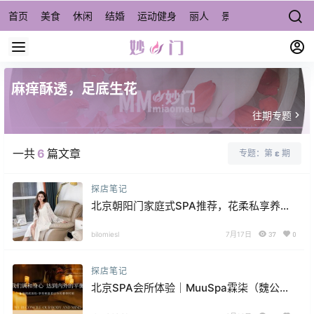
首页
美食
休闲
结婚
运动健身
丽人
景点/周边游
宠物
麻痒酥透，足底生花
往期专题
一共
6
篇文章
专题：第
ε
期
探店笔记
北京朝阳门家庭式SPA推荐，花柔私享养生
真实体验
bilomiesl
7月17日
37
0
探店笔记
北京SPA会所体验｜MuuSpa霖柒（魏公村
店）：藏在烟火气里的松弛感