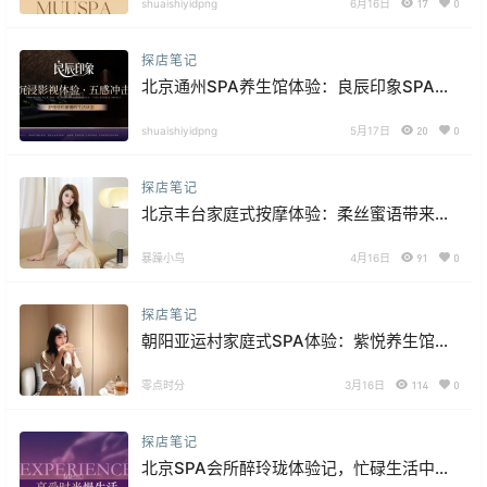
shuaishiyidpng
6月16日
17
0
探店笔记
北京通州SPA养生馆体验：良辰印象SPA养
生为什么总想再去一次
shuaishiyidpng
5月17日
20
0
探店笔记
北京丰台家庭式按摩体验：柔丝蜜语带来的
安静放松时刻
暴躁小鸟
4月16日
91
0
探店笔记
朝阳亚运村家庭式SPA体验：紫悦养生馆，
一处安静又舒服的放松空间
零点时分
3月16日
114
0
探店笔记
北京SPA会所醉玲珑体验记，忙碌生活中的