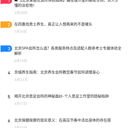
1
🛋️【北京家庭式会所体验指南】藏在城市里的秘密空间，男人才
懂的治愈地！
4月29日
2
在四惠找男士养生，真正让人想再来的不是噱头
7月16日
3
北京SPA会所怎么选？各类服务特点及适配人群参考士专属体验全
解析
6月14日
4
京城养生指南：北京养生会所教您春节如何调理身心
4月23日
5
揭开北京思足会所的神秘面纱-个人思足工作室的隐秘陷阱
4月17日
6
北京保健按摩的现实意义：在高压节奏中活出身体的存在感
5月10日