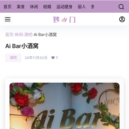
首页
美食
休闲
结婚
运动健身
丽人
景点/周边游
宠物
首页
›
休闲
›
酒吧
›
Ai Bar小酒窝
Ai Bar小酒窝
0
酒吧
24年11月30日