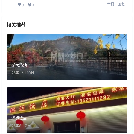
举报
回复
0
0
相关推荐
御大汤池
25年12月10日
鸿运饭店
25年8月7日