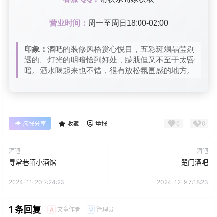
营业时间：
周一至周日18:00-02:00
印象：
酒吧的装修风格赏心悦目，五彩斑斓晶莹剔
透的。灯光的明暗恰到好处，朦胧但又不至于太昏
暗。酒水喝起来也不错，很有放松氛围感的地方。
0
0
海报分享
收藏
举报
酒吧
酒吧
寻常巷陌小酒馆
楚门酒吧
2024-11-20 7:24:23
2024-12-9 7:18:23
1 条回复
文章作者
管理员
A
M