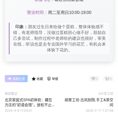
营业时间：
周二至周日10:00-19:00
印象：
朋友过生日来给做个蛋糕，整体体验感不
错，有老师指导，没做过蛋糕担心做不好，鼓励自
己多尝试，制作过程中老师给的建议也很好，审美
在线，听说也是去专业国外学习的花艺，有机会来
体验下花的。
0
0
海报分享
收藏
举报
探店笔记
DIY手工坊
北京家庭式SPA初体验：藏在
胡里工坊·古风别院.手工&茶空
方庄的“初语会馆”，放松不止
间
一面
2025-9-8 11:05:01
2025-2-11 7:27:48