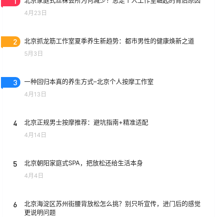
1
北京家庭式丝袜会所为何减少？思足个人工作室崛起的背后原因
4月23日
2
北京抓龙筋工作室夏季养生新趋势：都市男性的健康焕新之道
5月3日
3
一种回归本真的养生方式–北京个人按摩工作室
4月13日
4
北京正规男士按摩推荐：避坑指南+精准适配
4月14日
5
北京朝阳家庭式SPA，把放松还给生活本身
4月4日
6
北京海淀区苏州街腰背放松怎么挑？别只听宣传，进门后的感觉
更说明问题