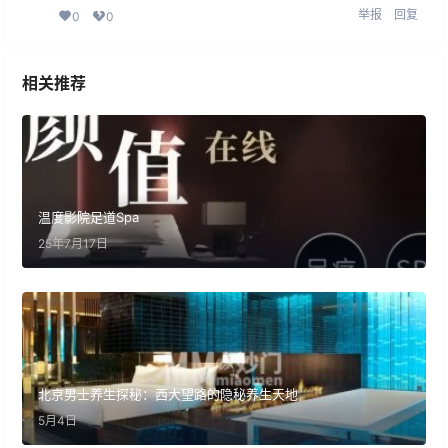
举报
回复
0
0
相关推荐
温度影院足道Spa
25年7月17日
北京男士养生探秘：西大望路的隐秘养生天地
5月4日