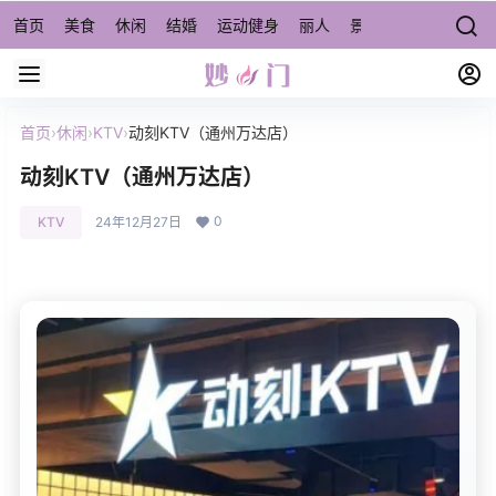
首页
美食
休闲
结婚
运动健身
丽人
景点/周边游
宠物
首页
›
休闲
›
KTV
›
动刻KTV（通州万达店）
动刻KTV（通州万达店）
0
KTV
24年12月27日