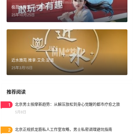
极昂体育馆（兴盛店）
25年10月25日
近水雅苑.推拿.艾灸.足道
25年3月15日
推荐阅读
1
北京男士按摩新趋势：从解压放松到身心觉醒的都市疗愈之旅
5月8日
2
北京正规抓龙筋私人工作室攻略，男士私密调理避坑指南