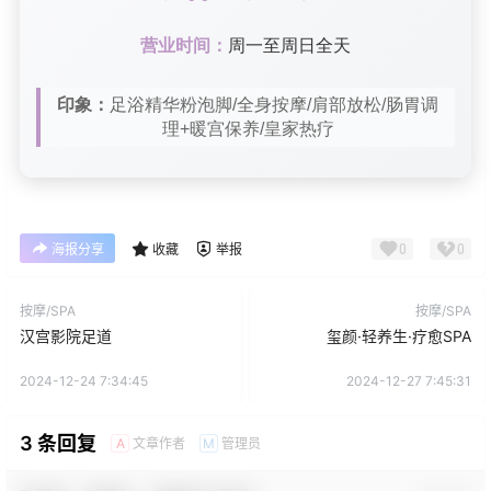
营业时间：
周一至周日全天
印象：
足浴精华粉泡脚/全身按摩/肩部放松/肠胃调
理+暖宫保养/皇家热疗
0
0
海报分享
收藏
举报
按摩/SPA
按摩/SPA
汉宫影院足道
玺颜·轻养生·疗愈SPA
2024-12-24 7:34:45
2024-12-27 7:45:31
3 条回复
文章作者
管理员
A
M