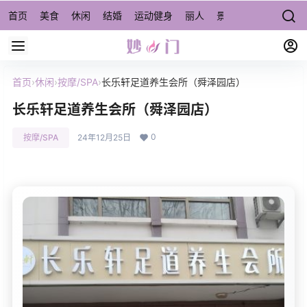
首页
美食
休闲
结婚
运动健身
丽人
景点/周边游
宠物
首页
›
休闲
›
按摩/SPA
›
长乐轩足道养生会所（舜泽园店）
长乐轩足道养生会所（舜泽园店）
0
按摩/SPA
24年12月25日