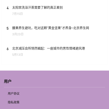
4
太阳宫洗浴汗蒸需要了解的真正差别
7月15日
5
腰果养生避坑，吃对这颗“黄金坚果”才养身–北京养生网
3月23日
6
北京减压会所悄然崛起：一座城市的男性情绪避风港
5月13日
用户
用户协议
隐私政策