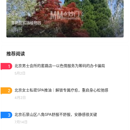
育新苑宾馆植物园
8月4日
推荐阅读
1
北京男士会所的套路店—以色情服务为筹码的办卡骗局
5月2日
2
北京女士私密SPA推油｜解锁专属疗愈，重启身心松弛感
4月2日
3
北京石景山区八角SPA舒服不舒服，安静感很关键
7月14日