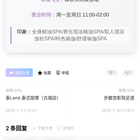
营业时间：
周一至周日 11:00-02:00
印象：
全身精油SPA/养生瑶浴精油SPA/双人瑶浴
放松SPA/特色瑜伽/舒缓瑜伽SPA
0
0
海报分享
收藏
举报
按摩/SPA
按摩/SPA
泰Land.泰式按摩（古城店）
步蟾宫影院足道
2025-1-7 7:37:37
2025-1-26 7:05:11
2 条回复
文章作者
管理员
A
M