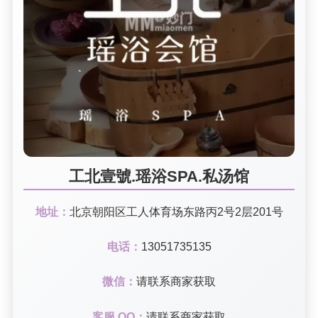
工北壹號.瑶浴SPA.私汤馆
地址：
北京朝阳区工人体育场东路丙2号2层201号
电话：
13051735135
微信：
请联系商家获取
客服 QQ：
请联系商家获取