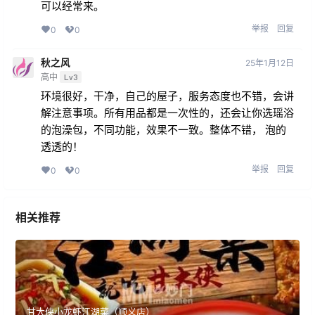
可以经常来。
举报
回复
0
0
秋之风
25年1月12日
高中
Lv3
环境很好，干净，自己的屋子，服务态度也不错，会讲
解注意事项。所有用品都是一次性的，还会让你选瑶浴
的泡澡包，不同功能，效果不一致。整体不错， 泡的
透透的！
举报
回复
0
0
相关推荐
甘大侠小龙虾江湖菜（顺义店）