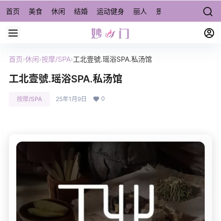
首页
美食
休闲
结婚
运动健身
丽人
景点/周边游
宠物
首页
›
休闲
›
按摩/SPA
›
工北壹號.瑶浴SPA.私汤馆
工北壹號.瑶浴SPA.私汤馆
0
按摩/SPA
25年1月9日