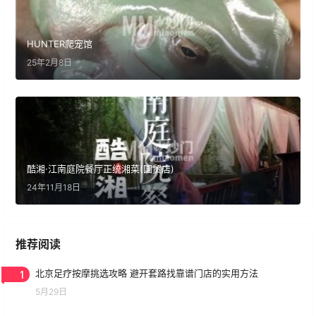
HUNTER爬宠馆
25年2月8日
酷湘·江南庭院餐厅正统湘菜(国贸店)
24年11月18日
推荐阅读
1
北京足疗按摩挑选攻略 避开套路找靠谱门店的实用方法
5月29日