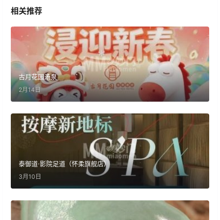
相关推荐
古月花园汤泉
2月14日
泰御道·影院足道（怀柔旗舰店）
3月10日