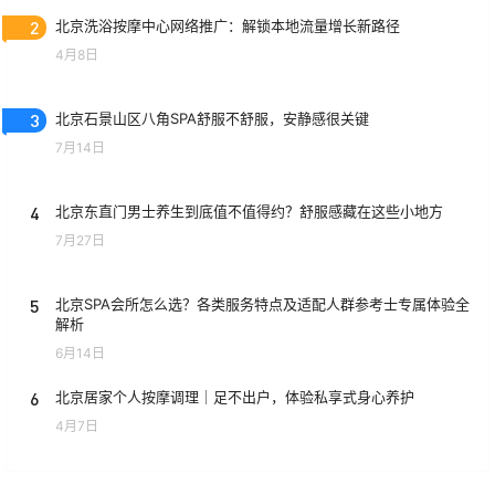
2
北京洗浴按摩中心网络推广：解锁本地流量增长新路径
4月8日
3
北京石景山区八角SPA舒服不舒服，安静感很关键
7月14日
4
北京东直门男士养生到底值不值得约？舒服感藏在这些小地方
7月27日
5
北京SPA会所怎么选？各类服务特点及适配人群参考士专属体验全
解析
6月14日
6
北京居家个人按摩调理｜足不出户，体验私享式身心养护
4月7日