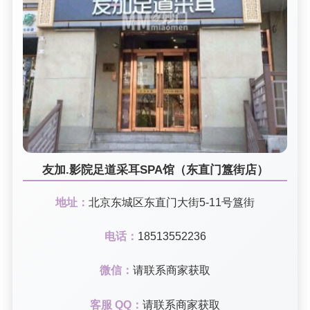
友加.影院足道采耳SPA馆（东直门簋街店）
地址：
北京东城区东直门大街5-11号簋街
电话：
18513552236
微信：
请联系商家获取
客服 QQ：
请联系商家获取