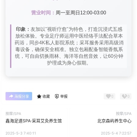
营业时间：
周一至周日12:00-03:00
印象：
友加以"视听疗愈"为特色，打造沉浸式五感
放松体验。专业足疗师运用中医经络手法配合草本
药浴，同步4K私人影院系统；采耳服务采用高级消
毒设备，确保安全精准。独立包厢配备智能香氛系
统，可自由切换雨林、海洋等自然音效，让60分钟
护理成为身心假期。
0
0
海报分享
收藏
举报
按摩/SPA
按摩/SPA
鑫海足道SPA·采耳艾灸养生馆
北京森屿养生中心
2025-5-3 7:40:11
2025-5-4 7:22:57