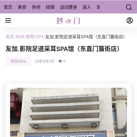
首页
美食
休闲
结婚
运动健身
丽人
景点/周边游
宠物
首页
›
休闲
›
按摩/SPA
›
友加.影院足道采耳SPA馆（东直门簋街店）
友加.影院足道采耳SPA馆（东直门簋街店）
0
按摩/SPA
25年5月3日