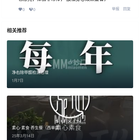
举报
回复
0
0
相关推荐
净右除甲醛检测治理
1月7日
素心·素食·养生餐（西单店）
25年3月14日