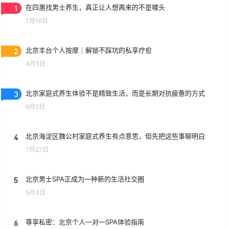
1
在四惠找男士养生，真正让人想再来的不是噱头
7月16日
2
北京丰台个人按摩｜解锁不踩坑的私享疗愈
4月5日
3
北京家庭式养生体验不是精致生活，而是长期对抗疲惫的方式
6月2日
4
北京海淀区魏公村家庭式养生有点意思，但先把这些事聊明白
7月27日
5
北京男士SPA正成为一种新的生活社交圈
5月4日
6
尊享私密：北京个人一对一SPA体验指南