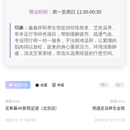
营业时间：
周一至周日 11:30-00:30
印象：
鑫淼祥和养生馆提供经络推拿、艾灸温养、
草本足疗等特色项目，帮助缓解疲劳、疏通气血。
专业理疗师一对一服务，手法精准温和，让紧绷的
肌肉得以放松，疲惫的身心重获活力。环境清雅静
谧，淡淡艾香萦绕，营造出远离喧嚣的疗愈空间。
0
0
海报分享
收藏
举报
按摩/SPA
按摩/SPA
花希幕4K影院足道（北京店）
明源足浴养生会馆
2025-5-11 7:55:39
2025-5-12 7:11:39