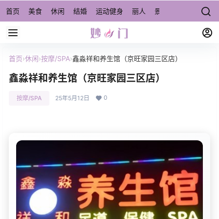
首页
美食
休闲
结婚
运动健身
丽人
景点/周边游
宠物
首页
›
休闲
›
按摩/SPA
›
鑫淼祥和养生馆（京旺家园三区店）
鑫淼祥和养生馆（京旺家园三区店）
0
按摩/SPA
25年5月12日