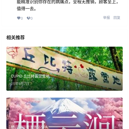
能精准识别你存在的病痛点，全程无推销，顾客至上，
值得一去。
举报
回复
0
0
相关推荐
CUPID·丘比特露营营地
25年9月7日
栖云涧轻奢泡泡浴SPA