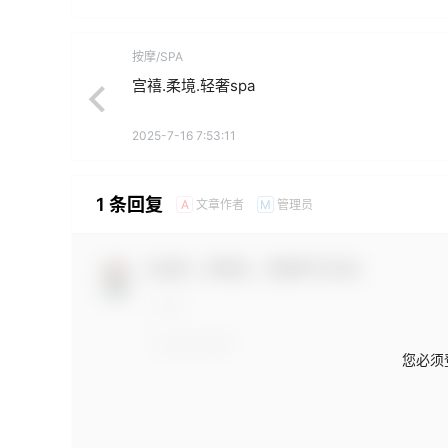
按摩/SPA
宫禧.柔境.轻奢spa
2025-7-16 7:53:11
1 条回复
文章作者
管理员
A
M
欢迎您，新朋友，感谢参与互动！
您必须