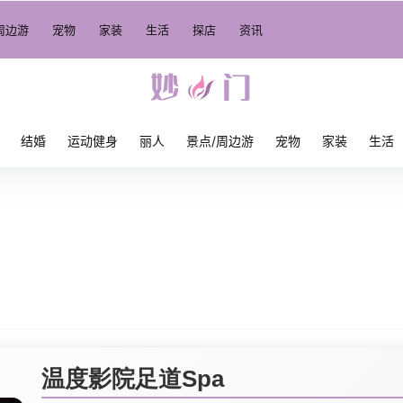
周边游
宠物
家装
生活
探店
资讯
结婚
运动健身
丽人
景点/周边游
宠物
家装
生活
温度影院足道Spa