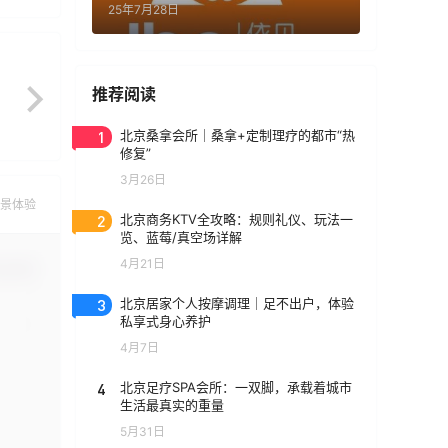
25年7月28日
推荐阅读
1
北京桑拿会所｜桑拿+定制理疗的都市“热
修复”
3月26日
景体验
2
北京商务KTV全攻略：规则礼仪、玩法一
览、蓝莓/真空场详解
4月21日
认修改
3
北京居家个人按摩调理｜足不出户，体验
私享式身心养护
4月7日
4
北京足疗SPA会所：一双脚，承载着城市
生活最真实的重量
5月31日