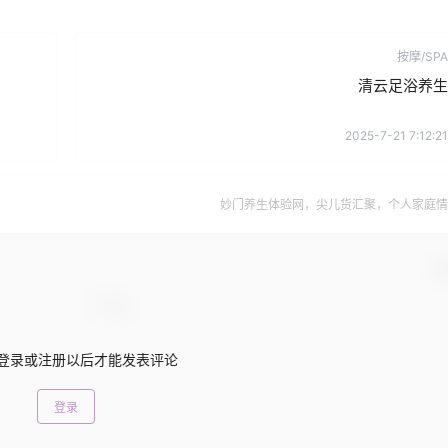
按摩/SPA
清云足浴养生
2025-7-21 7:12:21
妙门养生体验网，尖儿货汇聚，个人家庭情
确
登录或注册以后才能发表评论
登录