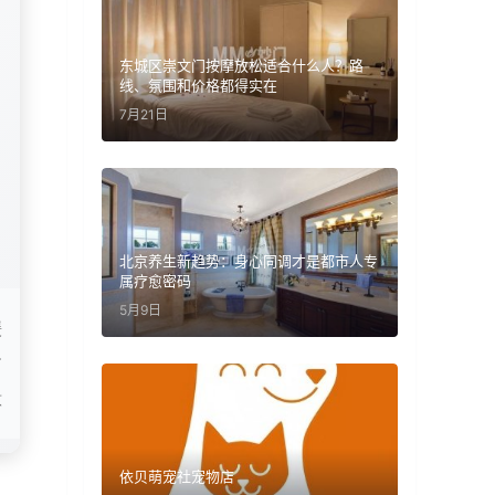
东城区崇文门按摩放松适合什么人？路
线、氛围和价格都得实在
7月21日
北京养生新趋势：身心同调才是都市人专
属疗愈密码
5月9日
缓
边
意
依贝萌宠社宠物店