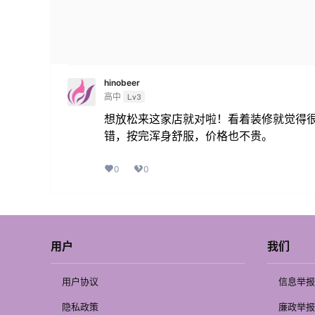
hinobeer
高中
Lv3
想放松来这家店就对啦！看着装修就觉得
错，按完浑身舒服，价格也不贵。
0
0
用户
我们
用户协议
信息举报
隐私政策
廉政举报