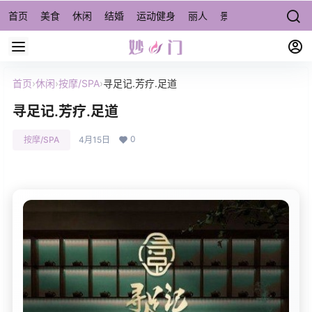
首页
美食
休闲
结婚
运动健身
丽人
景点/周边游
宠物
首页
›
休闲
›
按摩/SPA
›
寻足记.芳疗.足道
寻足记.芳疗.足道
0
按摩/SPA
4月15日