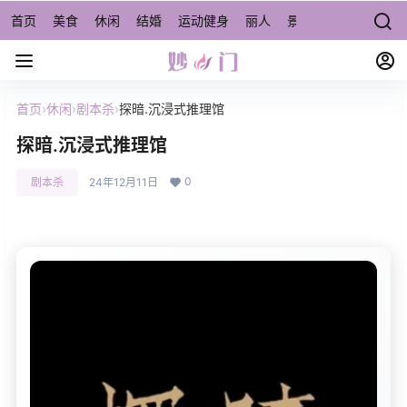
首页
美食
休闲
结婚
运动健身
丽人
景点/周边游
宠物
首页
›
休闲
›
剧本杀
›
探暗.沉浸式推理馆
探暗.沉浸式推理馆
0
剧本杀
24年12月11日