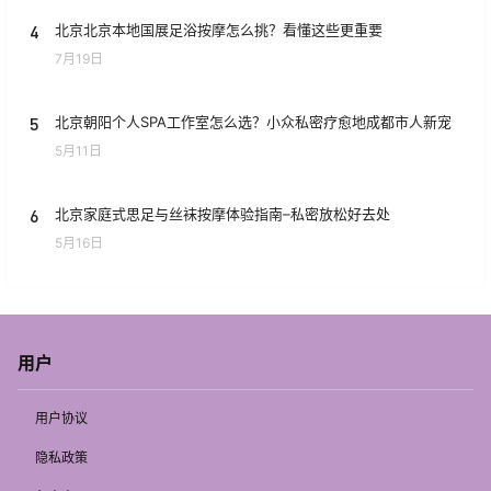
4
北京北京本地国展足浴按摩怎么挑？看懂这些更重要
7月19日
5
北京朝阳个人SPA工作室怎么选？小众私密疗愈地成都市人新宠
5月11日
6
北京家庭式思足与丝袜按摩体验指南–私密放松好去处
5月16日
用户
用户协议
隐私政策