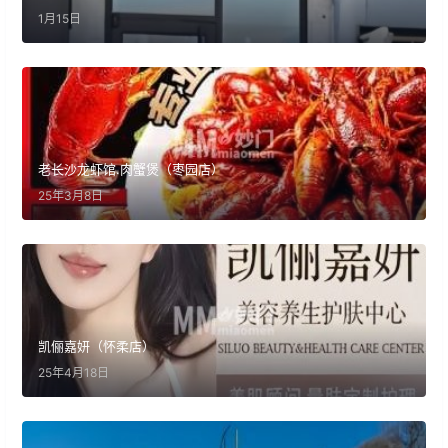
1月15日
老长沙龙虾馆.肉蟹煲（枣园店）
25年3月8日
凯俪嘉妍（怀柔店）
25年4月18日