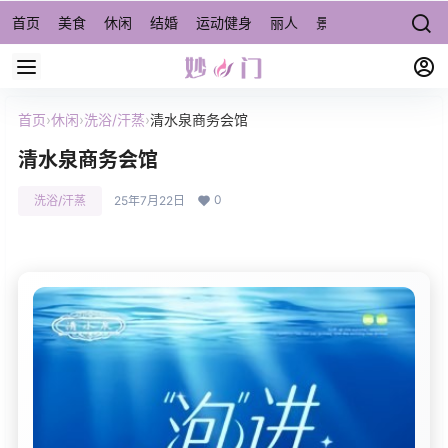
首页
美食
休闲
结婚
运动健身
丽人
景点/周边游
宠物
首页
›
休闲
›
洗浴/汗蒸
›
清水泉商务会馆
清水泉商务会馆
0
洗浴/汗蒸
25年7月22日