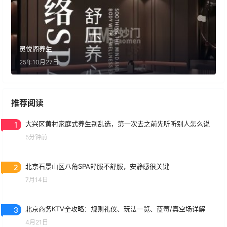
灵悦阁养生
25年10月27日
推荐阅读
1
大兴区黄村家庭式养生别乱选，第一次去之前先听听别人怎么说
5分钟前
2
北京石景山区八角SPA舒服不舒服，安静感很关键
7月14日
3
北京商务KTV全攻略：规则礼仪、玩法一览、蓝莓/真空场详解
4月21日