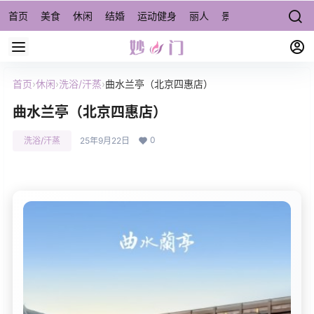
首页
美食
休闲
结婚
运动健身
丽人
景点/周边游
宠物
首页
›
休闲
›
洗浴/汗蒸
›
曲水兰亭（北京四惠店）
曲水兰亭（北京四惠店）
0
洗浴/汗蒸
25年9月22日