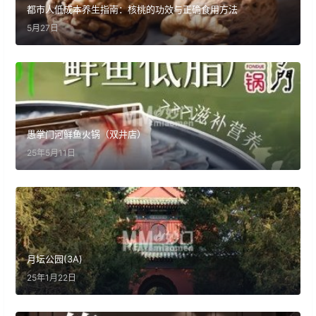
都市人低成本养生指南：核桃的功效与正确食用方法
5月27日
愚掌门河鲜鱼火锅（双井店）
25年5月11日
月坛公园(3A)
25年1月22日