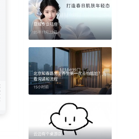
豆域专业祛痘
25年11月22日
北京知春路男士养生第一次去怕尴尬？先
看沟通和流程
在
15小时前
度
适
云边有个桌游店