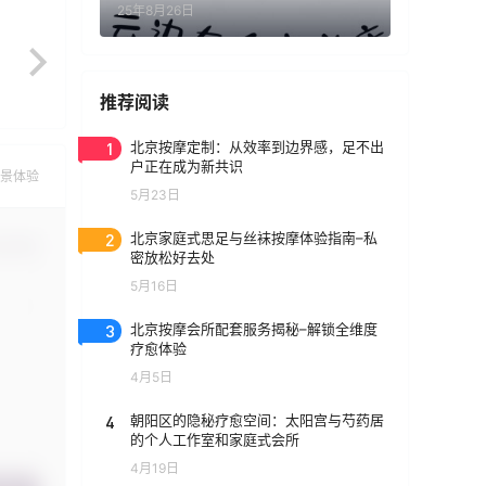
25年8月26日
推荐阅读
1
北京按摩定制：从效率到边界感，足不出
户正在成为新共识
景体验
5月23日
2
北京家庭式思足与丝袜按摩体验指南–私
认修改
密放松好去处
5月16日
3
北京按摩会所配套服务揭秘–解锁全维度
疗愈体验
4月5日
4
朝阳区的隐秘疗愈空间：太阳宫与芍药居
的个人工作室和家庭式会所
4月19日