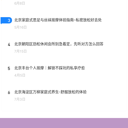
6月8日
3
北京家庭式思足与丝袜按摩体验指南–私密放松好去处
5月16日
4
北京朝阳区劲松休闲会所别急着定，先听对方怎么回答
7月15日
5
北京丰台个人按摩｜解锁不踩坑的私享疗愈
4月5日
6
北京海淀区万柳家庭式养生-舒服放松的体验
7月3日