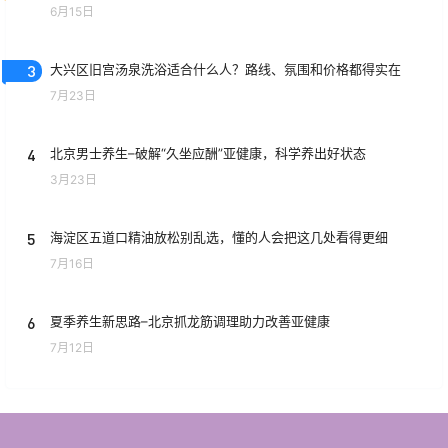
6月15日
3
大兴区旧宫汤泉洗浴适合什么人？路线、氛围和价格都得实在
7月23日
4
北京男士养生–破解“久坐应酬”亚健康，科学养出好状态
3月23日
5
海淀区五道口精油放松别乱选，懂的人会把这几处看得更细
7月16日
6
夏季养生新思路–北京抓龙筋调理助力改善亚健康
7月12日