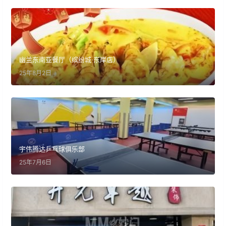
幽兰东南亚餐厅（缤纷城·东岸店）
25年8月2日
宇伟腾达乒乓球俱乐部
25年7月6日