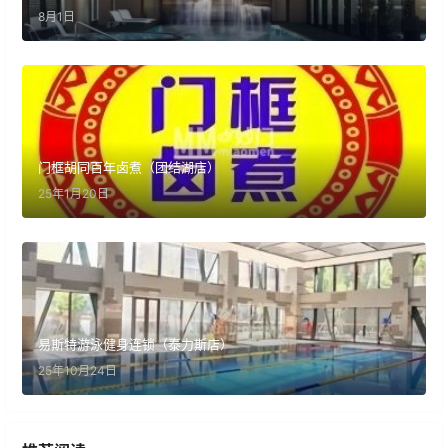
8月1日
门框胡同百年卤煮（团结湖店）
25年1月20日
易斯特游泳健身连锁（泰力斯店）
25年10月24日