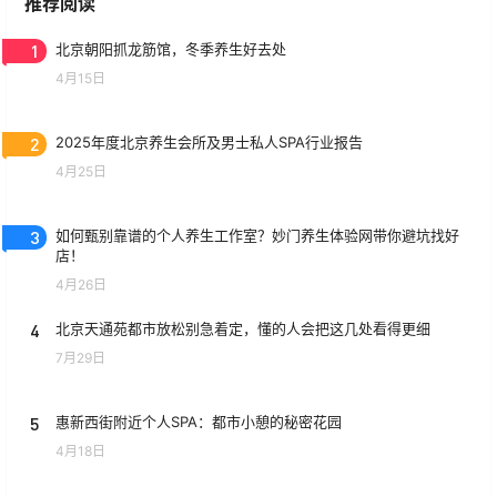
推荐阅读
1
北京朝阳抓龙筋馆，冬季养生好去处
4月15日
2
2025年度北京养生会所及男士私人SPA行业报告
4月25日
3
如何甄别靠谱的个人养生工作室？妙门养生体验网带你避坑找好
店！
4月26日
4
北京天通苑都市放松别急着定，懂的人会把这几处看得更细
7月29日
5
惠新西街附近个人SPA：都市小憩的秘密花园
4月18日