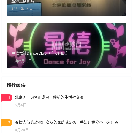
蓝海点播影院
24年12月4日
星僖舞社DanceClub（广安门店）
25年2月15日
推荐阅读
1
北京男士SPA正成为一种新的生活社交圈
5月4日
2
🔥情人节的放松！女友的家庭式SPA，手法让我停不下来！🔥
4月24日