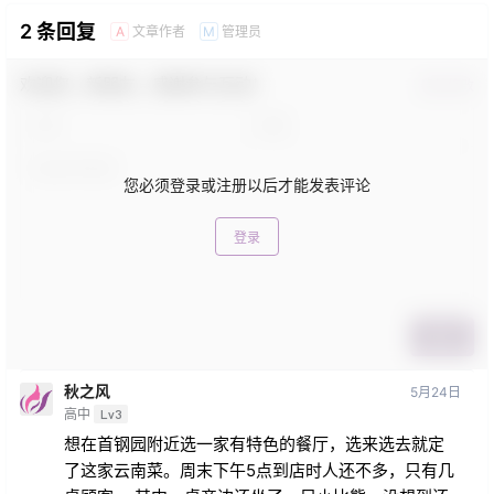
2 条回复
文章作者
管理员
A
M
欢迎您，新朋友，感谢参与互动！
确认修改
您必须登录或注册以后才能发表评论
登录
提交
秋之风
5月24日
高中
Lv3
想在首钢园附近选一家有特色的餐厅，选来选去就定
了这家云南菜。周末下午5点到店时人还不多，只有几