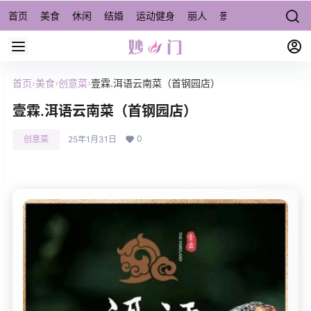
首页
美食
休闲
结婚
运动健身
丽人
景点/周边游
宠物
首页
›
美食
›
创意菜
›
壹霖.洱语云南菜（首钢园店）
壹霖.洱语云南菜（首钢园店）
0
创意菜
25年1月31日