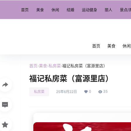
首页
美食
休闲
结婚
运动健身
丽人
景点/
首页
美食
休闲
首页
›
美食
›
私房菜
›
福记私房菜（富源里店）
福记私房菜（富源里店）
0
35
私房菜
25年6月22日