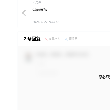
私房菜
烟雨东篱
2025-6-22 7:33:57
2 条回复
文章作者
管理员
A
M
欢迎您，新朋友，感谢参与互动！
您必须