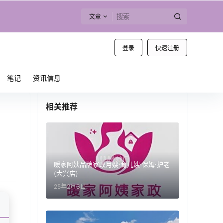
文章
登录
快速注册
笔记
资讯信息
相关推荐
暖家阿姨品牌家政月嫂·育儿嫂·保姆·护老
(大兴店)
25年2月3日