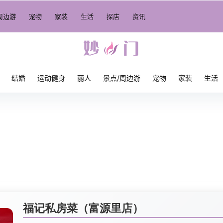
周边游
宠物
家装
生活
探店
资讯
结婚
运动健身
丽人
景点/周边游
宠物
家装
生活
福记私房菜（富源里店）