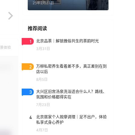
25年2月27日
推荐阅读
1
北京品茶｜解锁雅俗共生的茶韵时光
景体验
3月31日
2
万柳私密养生看着差不多，真正差别在到
认修改
店以后
8月5日
3
大兴区旧宫汤泉洗浴适合什么人？路线、
氛围和价格都得实在
7月23日
4
北京居家个人按摩调理｜足不出户，体验
私享式身心养护
4月7日