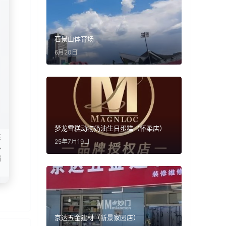
石景山体育场
6月20日
梦龙雪糕动物奶油生日蛋糕（怀柔店）
态
25年7月19日
小
扇
京达五金建材（新景家园店）