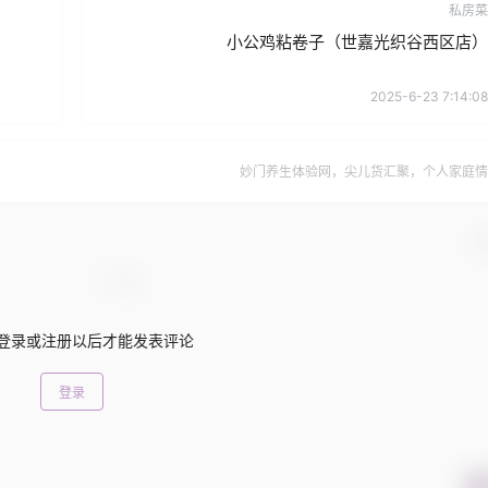
私房菜
小公鸡粘卷子（世嘉光织谷西区店）
2025-6-23 7:14:08
妙门养生体验网，尖儿货汇聚，个人家庭情
确
登录或注册以后才能发表评论
登录