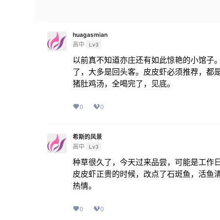
huagasmian
高中
Lv3
以前真不知道亦庄还有如此惊艳的小馆子
了，大多是回头客。皮皮虾必须推荐，都
猪肚鸡汤，全喝完了，见底。
0
0
希斯的风景
高中
Lv3
种草很久了，今天过来品尝，可能是工作
皮皮虾正贵的时候，改点了石斑鱼，活鱼
热情。
0
0