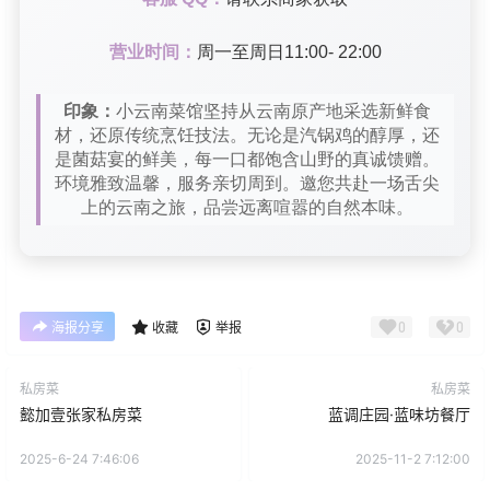
营业时间：
周一至周日11:00- 22:00
印象：
小云南菜馆坚持从云南原产地采选新鲜食
材，还原传统烹饪技法。无论是汽锅鸡的醇厚，还
是菌菇宴的鲜美，每一口都饱含山野的真诚馈赠。
环境雅致温馨，服务亲切周到。邀您共赴一场舌尖
上的云南之旅，品尝远离喧嚣的自然本味。
0
0
海报分享
收藏
举报
私房菜
私房菜
懿加壹张家私房菜
蓝调庄园·蓝味坊餐厅
2025-6-24 7:46:06
2025-11-2 7:12:00