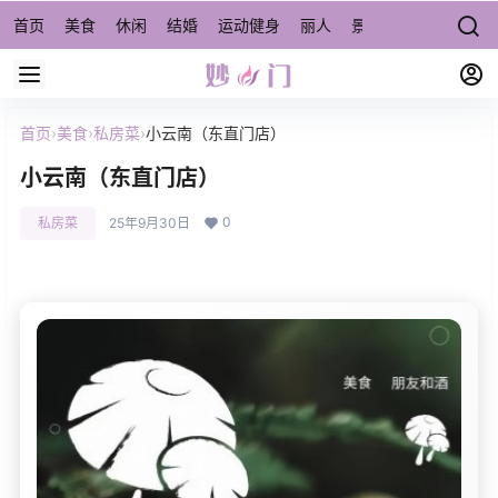
首页
美食
休闲
结婚
运动健身
丽人
景点/周边游
宠物
首页
›
美食
›
私房菜
›
小云南（东直门店）
小云南（东直门店）
0
私房菜
25年9月30日