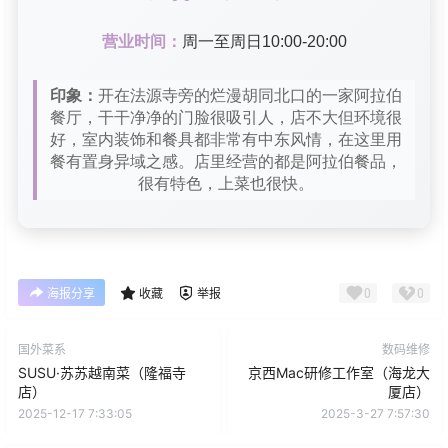
营业时间：
周一至周日10:00-20:00
印象：
开在法源寺旁的烂漫胡同北口的一家阿拉伯
餐厅，干干净净的门脸很吸引人，店不大但环境很
好，室内装饰和餐具都非常有中东风情，在这里用
餐有置身异域之感。店里经营的都是阿拉伯餐品，
很有特色，上菜也很快。
0
0
海报分享
收藏
举报
国外菜系
数码维修
SUSU·苏苏越南菜（隆福寺
京西Mac研修工作室（海龙大
店）
厦店）
2025-12-17 7:33:05
2025-3-27 7:57:30