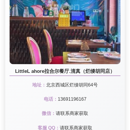
LittleL ahore拉合尔餐厅.清真（烂缦胡同店）
地址：
北京西城区烂缦胡同64号
电话：
13691196167
微信：
请联系商家获取
客服 QQ：
请联系商家获取