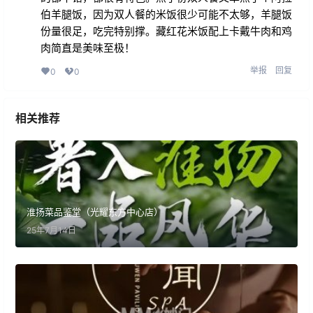
伯羊腿饭，因为双人餐的米饭很少可能不太够，羊腿饭
份量很足，吃完特别撑。藏红花米饭配上卡戴牛肉和鸡
肉简直是美味至极！
举报
回复
0
0
相关推荐
淮扬菜品鉴堂（光耀东方中心店）
25年7月14日