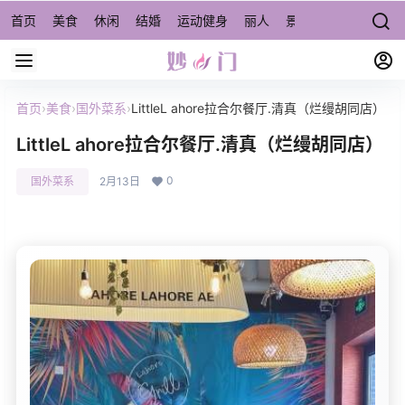
首页
美食
休闲
结婚
运动健身
丽人
景点/周边游
宠物
首页
›
美食
›
国外菜系
›
LittleL ahore拉合尔餐厅.清真（烂缦胡同店）
LittleL ahore拉合尔餐厅.清真（烂缦胡同店）
0
国外菜系
2月13日