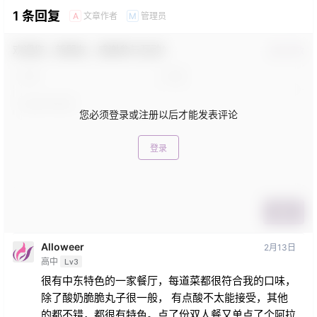
1 条回复
文章作者
管理员
A
M
欢迎您，新朋友，感谢参与互动！
确认修改
您必须登录或注册以后才能发表评论
登录
提交
Alloweer
2月13日
高中
Lv3
很有中东特色的一家餐厅，每道菜都很符合我的口味，
除了酸奶脆脆丸子很一般， 有点酸不太能接受，其他
的都不错，都很有特色。点了份双人餐又单点了个阿拉