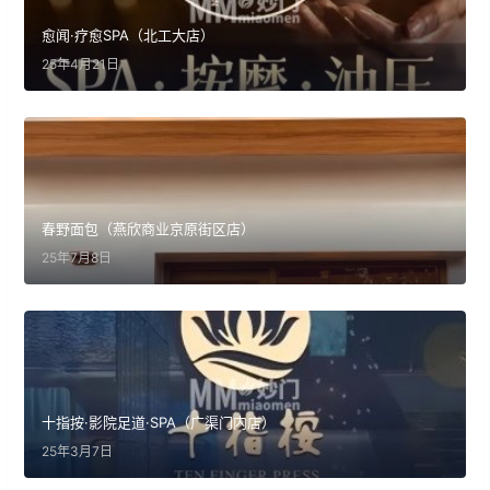
愈闻·疗愈SPA（北工大店）
25年4月21日
春野面包（燕欣商业京原街区店）
25年7月8日
十指按·影院足道·SPA（广渠门内店）
25年3月7日