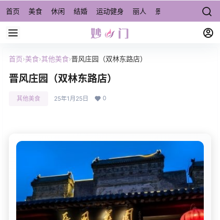
首页
美食
休闲
结婚
运动健身
丽人
景点/周边游
宠物
首页
›
美食
›
其他美食
›
晋风庄园（双林东路店）
晋风庄园（双林东路店）
0
其他美食
25年1月25日