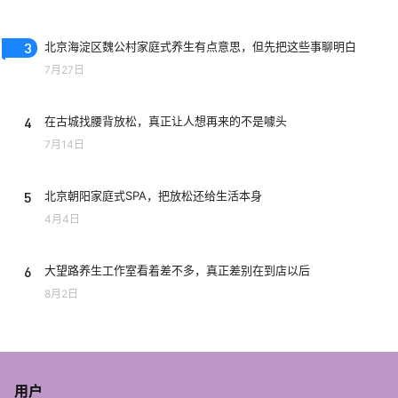
3
北京海淀区魏公村家庭式养生有点意思，但先把这些事聊明白
7月27日
4
在古城找腰背放松，真正让人想再来的不是噱头
7月14日
5
北京朝阳家庭式SPA，把放松还给生活本身
4月4日
6
大望路养生工作室看着差不多，真正差别在到店以后
8月2日
用户