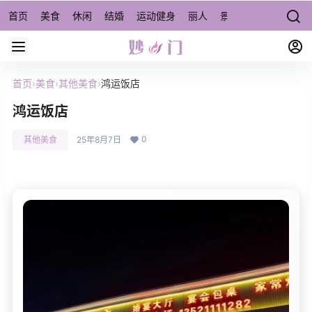
首页
美食
休闲
结婚
运动健身
丽人
景点/周边游
宠物
首页
›
美食
›
其他美食
›
鸿运饭店
鸿运饭店
0
其他美食
25年8月7日