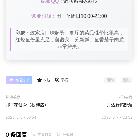
客服 QQ：
请联系商家获取
营业时间：
周一至周日10:00-21:00
印象：
这家店口味超赞，餐厅的菜品性价比很高，
红烧鱼份量充足，蘸酱菜十分新鲜，鱼香茄子肉质
非常鲜美。
0
0
海报分享
收藏
举报
其他美食
其他美食
郭子花仙骨（桥梓店）
万达野鸭部落
2025-8-6 7:56:54
2025-8-7 7:23:52
0 条回复
文章作者
管理员
A
M