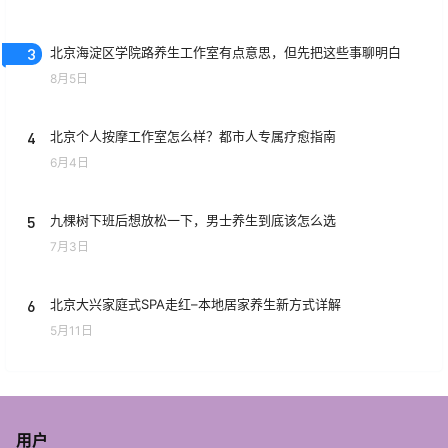
3
北京海淀区学院路养生工作室有点意思，但先把这些事聊明白
8月5日
4
北京个人按摩工作室怎么样？都市人专属疗愈指南
6月4日
5
九棵树下班后想放松一下，男士养生到底该怎么选
7月3日
6
北京大兴家庭式SPA走红–本地居家养生新方式详解
5月11日
用户