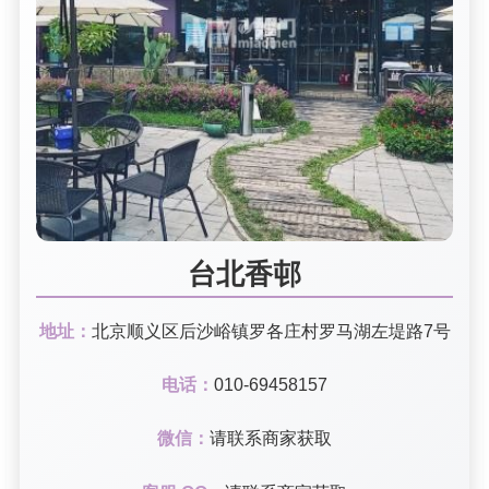
台北香邨
地址：
北京顺义区后沙峪镇罗各庄村罗马湖左堤路7号
电话：
010-69458157
微信：
请联系商家获取