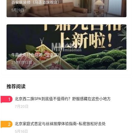
百安居装修（马连道旗舰店）
5月19日
牛鼎云南特色烧烤（望京店）
25年1月13日
推荐阅读
1
北京西二旗SPA到底值不值得约？舒服感藏在这些小地方
7月20日
2
北京家庭式思足与丝袜按摩体验指南–私密放松好去处
5月16日