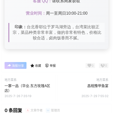
客服 QQ：
请联系商家获取
营业时间：
周一至周日10:00-21:00
印象：
台北香邨位于罗马湖旁边，台湾菜比较正
宗，菜品种类非常丰富，做的非常有特色，价格比
较合适，卤肉饭香而不腻。
0
0
海报分享
收藏
举报
地方菜系
地方菜系
一寨一品（华业.东方玫瑰A区
昌相豫甲鱼宴
店）
2025-7-26 7:35:19
2025-7-29 7:55:32
0 条回复
文章作者
管理员
A
M