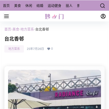
首页
美食
休闲
结婚
运动健身
丽人
景点/周边游
宠物
首页
›
美食
›
地方菜系
›
台北香邨
台北香邨
0
地方菜系
25年7月26日