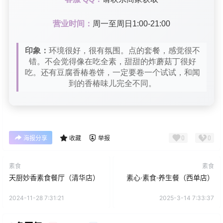
营业时间：
周一至周日1:00-21:00
印象：
环境很好，很有氛围。点的套餐，感觉很不
错。不会觉得像在吃全素，甜甜的炸蘑菇丁很好
吃。还有豆腐香椿卷饼，一定要卷一个试试，和闻
到的香椿味儿完全不同。
0
0
海报分享
收藏
举报
素食
素食
天厨妙香素食餐厅（清华店）
素心·素食·养生餐（西单店）
2024-11-28 7:31:21
2025-3-14 7:33:37