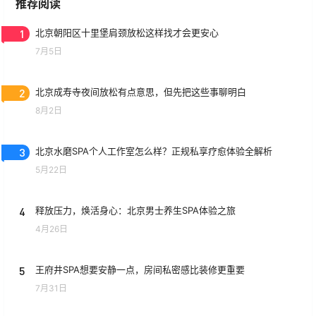
推荐阅读
1
北京朝阳区十里堡肩颈放松这样找才会更安心
7月5日
2
北京成寿寺夜间放松有点意思，但先把这些事聊明白
8月2日
3
北京水磨SPA个人工作室怎么样？正规私享疗愈体验全解析
5月22日
4
释放压力，焕活身心：北京男士养生SPA体验之旅
4月26日
5
王府井SPA想要安静一点，房间私密感比装修更重要
7月31日