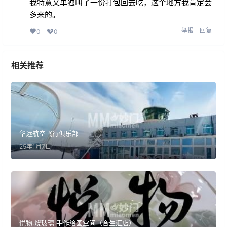
我特意又单独叫了一份打包回去吃，这个地方我肯定会
多来的。
举报
回复
0
0
相关推荐
华远航空飞行俱乐部
25年1月7日
悦物.烧玻璃.手作绘画空间（合生汇店）