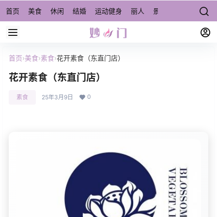
首页
美食
休闲
结婚
运动健身
丽人
景点/周边游
宠物
首页
›
美食
›
素食
›
花开素食（东直门店）
花开素食（东直门店）
0
素食
25年3月9日