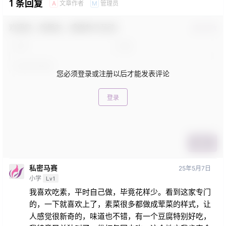
1 条回复
文章作者
管理员
A
M
欢迎您，新朋友，感谢参与互动！
确认修改
您必须登录或注册以后才能发表评论
登录
提交
私密马赛
25年5月7日
小学
Lv1
我喜欢吃素，平时自己做，毕竟花样少。看到这家专门
的，一下就喜欢上了，素菜很多都做成荤菜的样式，让
人感觉很新奇的，味道也不错，有一个豆腐特别好吃，