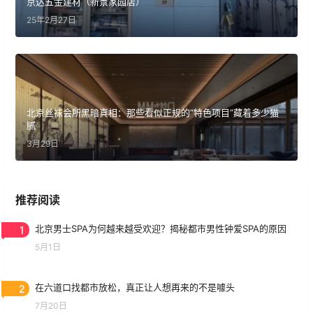
京达五金建材（新景家园店）
25年2月27日
北京丝袜会所黑暗真相：那些看似正规的“特色项目”藏着多少猫
腻
3月29日
推荐阅读
1
北京男士SPA为何越来越受欢迎？揭秘都市男性钟爱SPA的原因
5月1日
2
在六道口找都市放松，真正让人想再来的不是噱头
7月20日