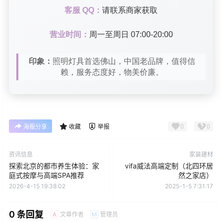
客服 QQ：
请联系商家获取
营业时间：
周一至周日 07:00-20:00
印象：
照明灯具首选佛山，中国老品牌，值得信
赖，服务态度好，物美价廉。
0
0
海报分享
收藏
举报
资讯信息
家装建材
探索北京的都市养生体验：家
vifa威法高端定制（北四环居
庭式按摩与高端SPA推荐
然之家店）
2026-4-15 19:38:02
2025-1-5 7:31:17
0 条回复
文章作者
管理员
A
M