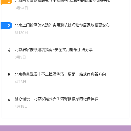
2
北京西大望路家庭式养生指南-小众私密的都市疗愈好去处
6月24日
3
北京上门按摩怎么选？实用避坑技巧让你居家放松更安心
6月20日
4
北京居家按摩避坑指南–安全实用舒缓手法分享
6月3日
5
北京桑拿洗浴｜不止搓澡泡汤，更是一站式疗愈新方向
4月3日
6
身心愉悦：北京家庭式养生馆臀推按摩的绝佳体验
4月18日