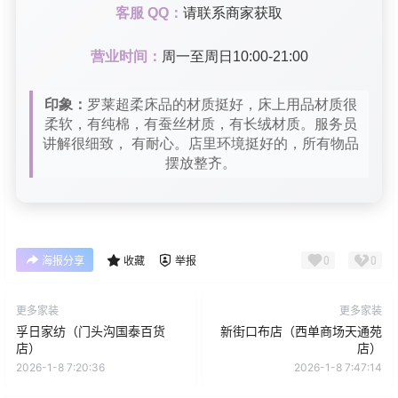
客服 QQ：
请联系商家获取
营业时间：
周一至周日10:00-21:00
印象：
罗莱超柔床品的材质挺好，床上用品材质很
柔软，有纯棉，有蚕丝材质，有长绒材质。服务员
讲解很细致， 有耐心。店里环境挺好的，所有物品
摆放整齐。
0
0
海报分享
收藏
举报
更多家装
更多家装
孚日家纺（门头沟国泰百货
新街口布店（西单商场天通苑
店）
店）
2026-1-8 7:20:36
2026-1-8 7:47:14