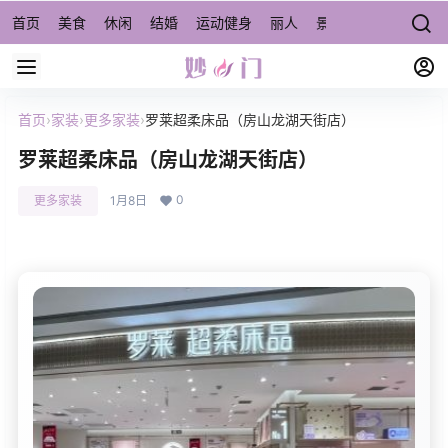
首页
美食
休闲
结婚
运动健身
丽人
景点/周边游
宠物
首页
›
家装
›
更多家装
›
罗莱超柔床品（房山龙湖天街店）
罗莱超柔床品（房山龙湖天街店）
0
更多家装
1月8日