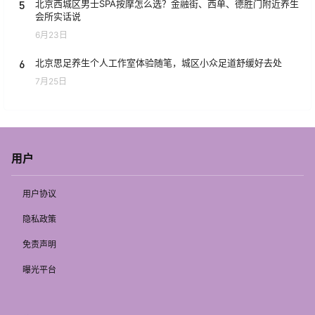
5
北京西城区男士SPA按摩怎么选？金融街、西单、德胜门附近养生
会所实话说
6月23日
6
北京思足养生个人工作室体验随笔，城区小众足道舒缓好去处
7月25日
用户
用户协议
隐私政策
免责声明
曝光平台