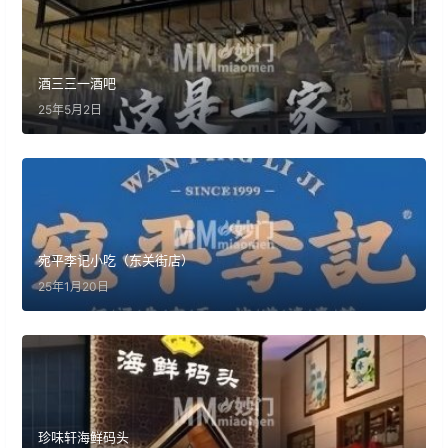
酒三三一酒吧
25年5月2日
宛平李记小吃（东关街店）
25年1月20日
珍味轩海鲜码头