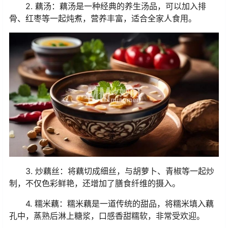
2. 藕汤：藕汤是一种经典的养生汤品，可以加入排
骨、红枣等一起炖煮，营养丰富，适合全家人食用。
3. 炒藕丝：将藕切成细丝，与胡萝卜、青椒等一起炒
制，不仅色彩鲜艳，还增加了膳食纤维的摄入。
4. 糯米藕：糯米藕是一道传统的甜品，将糯米填入藕
孔中，蒸熟后淋上糖浆，口感香甜糯软，非常受欢迎。