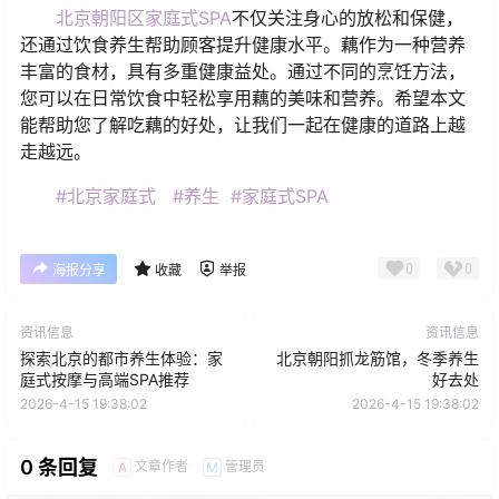
北京朝阳区家庭式SPA
不仅关注身心的放松和保健，
还通过饮食养生帮助顾客提升健康水平。藕作为一种营养
丰富的食材，具有多重健康益处。通过不同的烹饪方法，
您可以在日常饮食中轻松享用藕的美味和营养。希望本文
能帮助您了解吃藕的好处，让我们一起在健康的道路上越
走越远。
#北京家庭式
#养生
#家庭式SPA
0
0
海报分享
收藏
举报
资讯信息
资讯信息
探索北京的都市养生体验：家
北京朝阳抓龙筋馆，冬季养生
庭式按摩与高端SPA推荐
好去处
2026-4-15 19:38:02
2026-4-15 19:38:02
0 条回复
文章作者
管理员
A
M