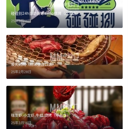
碰碰别24h自助台球&amp棋牌（次渠店）
25年3月16日
炭火烤肉（杨宋张自口店）
25年2月28日
嗨友虾.小龙虾.牛蛙.烧烤（平谷店）
25年3月16日