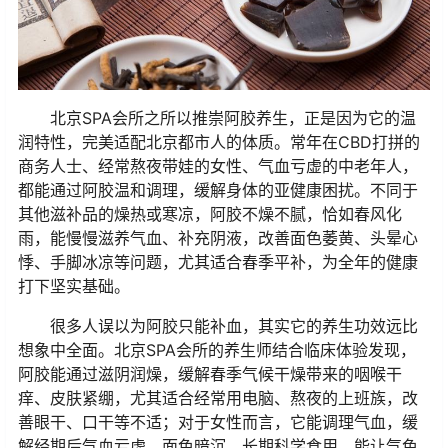
北京SPA会所之所以推崇阿胶养生，正是因为它的温
润特性，完美适配北京都市人的体质。常年在CBD打拼的
商务人士、经常熬夜带娃的女性、气血亏虚的中老年人，
都能通过阿胶温和调理，缓解身体的亚健康困扰。不同于
其他滋补品的燥热或寒凉，阿胶不燥不腻，恰如春风化
雨，能慢慢滋养气血、补充阴液，改善面色萎黄、头晕心
悸、手脚冰凉等问题，尤其适合春季平补，为全年的健康
打下坚实基础。
很多人误以为阿胶只能补血，其实它的养生功效远比
想象中全面。北京SPA会所的养生师结合临床体验发现，
阿胶能通过滋阴润燥，缓解春季气候干燥带来的咽喉干
痒、皮肤紧绷，尤其适合经常用电脑、熬夜的上班族，改
善眼干、口干等不适；对于女性而言，它能调理气血，缓
解经期后气血亏虚、面色暗沉，长期科学食用，能让气色