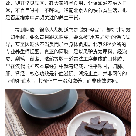
效，避开常见误区，教大家科学食用，让温润滋养融入日
常，不盲目进补、不踩坑，适配北京人的快节奏生活，也
是百度搜索中高频关注的养生干货。
提到阿胶，很多人都知道它是“滋补圣品”，却对其功效
一知半解，要么盲目跟风购买，要么被“水煮驴皮”的谣言误
导，甚至因吃法不当反而加重身体负担。北京SPA会所的
专业养生师提醒，真正的阿胶，是以黑驴皮为原料，经泡
皮、刮毛、煎煮、浓缩等数十道古法工序制成的固体胶，
早在汉代《神农本草经》中就有记载，性平味甘，归肺、
肝、肾经，核心功效是补血滋阴、润燥止血，并非网传的
“万能补血药”，其价值在于温和滋养，而非速效进补。