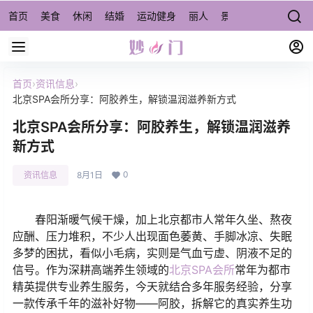
首页
美食
休闲
结婚
运动健身
丽人
景点/周边游
宠物
首页
›
资讯信息
›
北京SPA会所分享：阿胶养生，解锁温润滋养新方式
北京SPA会所分享：阿胶养生，解锁温润滋养
新方式
0
资讯信息
8月1日
春阳渐暖气候干燥，加上北京都市人常年久坐、熬夜
应酬、压力堆积，不少人出现面色萎黄、手脚冰凉、失眠
多梦的困扰，看似小毛病，实则是气血亏虚、阴液不足的
信号。作为深耕高端养生领域的
北京SPA会所
常年为都市
精英提供专业养生服务，今天就结合多年服务经验，分享
一款传承千年的滋补好物——阿胶，拆解它的真实养生功