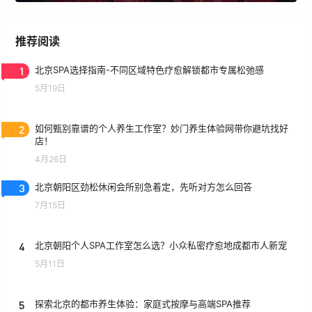
推荐阅读
1
北京SPA选择指南-不同区域特色疗愈解锁都市专属松弛感
5月19日
2
如何甄别靠谱的个人养生工作室？妙门养生体验网带你避坑找好
店！
4月26日
3
北京朝阳区劲松休闲会所别急着定，先听对方怎么回答
7月15日
4
北京朝阳个人SPA工作室怎么选？小众私密疗愈地成都市人新宠
5月11日
5
探索北京的都市养生体验：家庭式按摩与高端SPA推荐