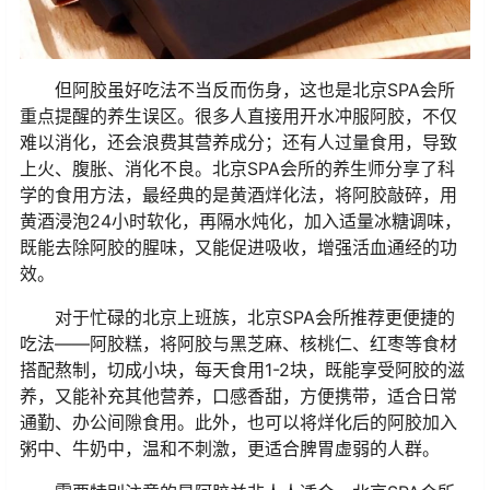
但阿胶虽好吃法不当反而伤身，这也是北京SPA会所
重点提醒的养生误区。很多人直接用开水冲服阿胶，不仅
难以消化，还会浪费其营养成分；还有人过量食用，导致
上火、腹胀、消化不良。北京SPA会所的养生师分享了科
学的食用方法，最经典的是黄酒烊化法，将阿胶敲碎，用
黄酒浸泡24小时软化，再隔水炖化，加入适量冰糖调味，
既能去除阿胶的腥味，又能促进吸收，增强活血通经的功
效。
对于忙碌的北京上班族，北京SPA会所推荐更便捷的
吃法——阿胶糕，将阿胶与黑芝麻、核桃仁、红枣等食材
搭配熬制，切成小块，每天食用1-2块，既能享受阿胶的滋
养，又能补充其他营养，口感香甜，方便携带，适合日常
通勤、办公间隙食用。此外，也可以将烊化后的阿胶加入
粥中、牛奶中，温和不刺激，更适合脾胃虚弱的人群。