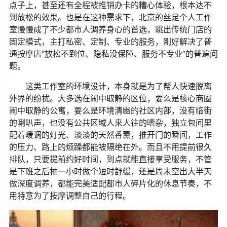
点子上，甚至还有全程被推销办卡的糟心体验，根本达不
到放松的效果。也是在这种需求下，北京的丝足个人工作
室慢慢成了不少都市人调养身心的首选，跳出传统门店的
固定模式，主打私密、定制、专业的服务，刚好解决了普
通按摩店“放松不到位、隐私没保障、服务不专业”的普遍问
题。
这类工作室的环境设计，本身就是为了帮人快速脱离
外界的纷扰。大多选在闹中取静的区位，要么是核心商圈
闹中取静的公寓，要么是环境清幽的社区内部，没有临街
的喇叭声，也没有公共区域人来人往的嘈杂，独立包间里
配着暖调的灯光、淡淡的天然香薰，推开门的瞬间，工作
的压力、路上的烦躁都能被隔绝在外。而且不用提前很久
排队，只要提前约好时间，到点就能直接享受服务，不管
是下班之后抽一小时做个短时舒缓，还是周末空出大半天
做深度调养，都能完美适配都市人碎片化的休息节奏，不
用特意为了按摩调整自己的行程。