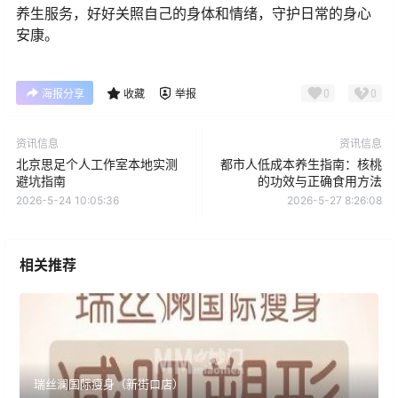
养生服务，好好关照自己的身体和情绪，守护日常的身心
安康。
0
0
海报分享
收藏
举报
资讯信息
资讯信息
北京思足个人工作室本地实测
都市人低成本养生指南：核桃
避坑指南
的功效与正确食用方法
2026-5-24 10:05:36
2026-5-27 8:26:08
相关推荐
瑞丝澜国际瘦身（新街口店）