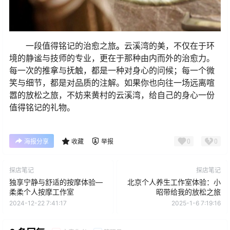
一段值得铭记的治愈之旅
。
云溪湾的美，不仅在于环
境的静谧与技师的专业，更在于那种由内而外的治愈力。
每一次的推拿与抚触，都是一种对身心的问候；每一个微
笑与细节，都是对品质的注解。如果你也向往一场远离喧
嚣的放松之旅，不妨来黄村的云溪湾，给自己的身心一份
值得铭记的礼物。
0
0
海报分享
收藏
举报
探店笔记
探店笔记
独享宁静与舒适的按摩体验—
北京个人养生工作室体验：小
柔柔个人按摩工作室
昭带给我的放松之旅
2024-12-22 7:41:17
2025-1-6 7:19:16