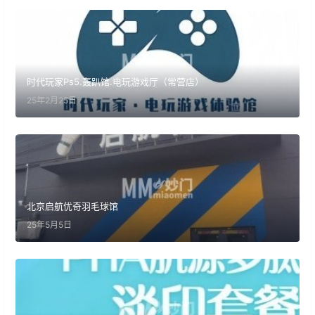
时代玩家Ps5.轰趴馆.电玩游戏厅（常营店）
25年2月25日
北京启航优奇羽毛球馆
25年5月5日