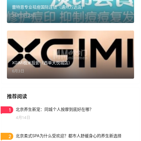
蕾特恩专业祛痘国际连锁（通州万达店）
25年11月22日
XGIMI极米投影（西单大悦城店）
6月3日
推荐阅读
1
北京养生新宠：同城个人按摩到底好在哪？
4月14日
2
北京柔式SPA为什么受欢迎？都市人舒缓身心的养生新选择