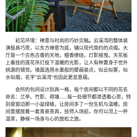
初见环境：禅意与时尚的巧妙交融
。
云溪湾的整体装
潢极具巧思，以东方禅意为底，辅以现代简约的点缀。大
厅是一个古色古香的天地，檀香缭绕，灯影摇曳。天花板
上垂挂的莲花吊灯投下温暖的光影，让人有种置身于世外
桃源的错觉。墙面选用水墨般的壁画装点，似云似雾，似
水似烟，名字
“
云溪湾
”
也因此更显意蕴。
会所的包间设计别具一格，每个房间都以不同的花名
命名：兰亭、竹影、荷塘
……
每一处细节都渗透着心思，特
别是窗边那一小盆绿植，让房间多了一份生机与温暖。房
间里摆放着一套青瓷茶具，技师入场前，你可以沏上一杯
温茶，静候一场身与心的放松之旅。