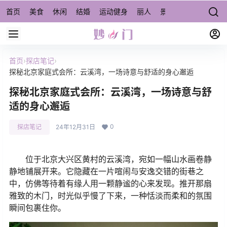
首页
美食
休闲
结婚
运动健身
丽人
景点/周边游
宠物
首页
›
探店笔记
›
探秘北京家庭式会所：云溪湾，一场诗意与舒适的身心邂逅
探秘北京家庭式会所：云溪湾，一场诗意与舒
适的身心邂逅
0
探店笔记
24年12月31日
位于北京大兴区黄村的云溪湾，宛如一幅山水画卷静
静地铺展开来。它隐藏在一片喧闹与安逸交错的街巷之
中，仿佛等待着有缘人用一颗静谧的心来发现。推开那扇
雅致的木门，时光似乎慢了下来，一种恬淡而柔和的氛围
瞬间包裹住你。