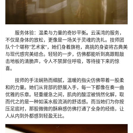
服务体验：温柔与力量的奇妙平衡
。
云溪湾的服务，
不仅是身体的放松，更像是一场关于灵魂的洗礼。技师团
队个个堪称
“
艺术家
”
，她们身着旗袍，高挑的身姿将古典美
与现代感完美结合。轻轻的一步，仿佛都能听到高跟鞋敲
击地板的清脆声，令人不禁屏住呼吸，等待接下来的惊
喜。
技师的手法娴熟而细腻，温暖的指尖仿佛带着一股柔
和的力量。她们从背部的舒展入手，每一下都像在奏一曲
优雅的乐章。轻重缓急之间，肌肉的酸涩被悄然化解，取
而代之的是一种如溪水般流淌的舒适感。而当她们为你按
压足底时，那股微微的酥麻感仿佛打通了全身的经络，让
人从内到外都感到轻盈无比。