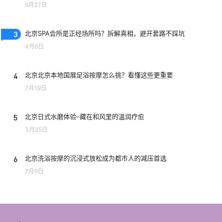
6月27日
3
北京SPA会所是正经场所吗？拆解真相，避开套路不踩坑
4月6日
4
北京北京本地国展足浴按摩怎么挑？看懂这些更重要
7月19日
5
北京日式水磨体验–藏在和风里的温润疗愈
3月25日
6
北京洗浴按摩的沉浸式放松成为都市人的减压首选
7月9日