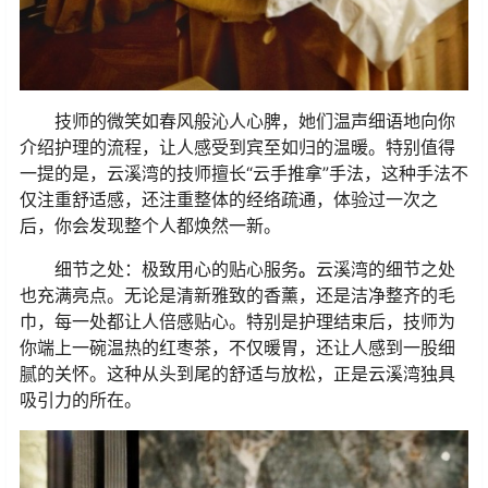
技师的微笑如春风般沁人心脾，她们温声细语地向你
介绍护理的流程，让人感受到宾至如归的温暖。特别值得
一提的是，云溪湾的技师擅长
“
云手推拿
”
手法，这种手法不
仅注重舒适感，还注重整体的经络疏通，体验过一次之
后，你会发现整个人都焕然一新。
细节之处：极致用心的贴心服务
。
云溪湾的细节之处
也充满亮点。无论是清新雅致的香薰，还是洁净整齐的毛
巾，每一处都让人倍感贴心。特别是护理结束后，技师为
你端上一碗温热的红枣茶，不仅暖胃，还让人感到一股细
腻的关怀。这种从头到尾的舒适与放松，正是云溪湾独具
吸引力的所在。