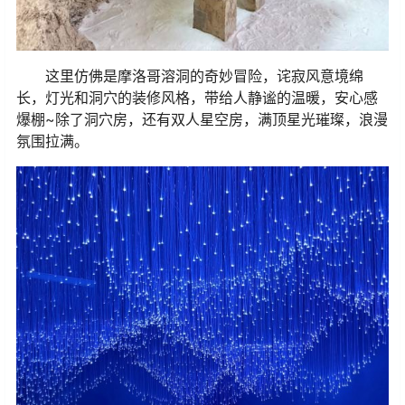
这里仿佛是摩洛哥溶洞的奇妙冒险，诧寂风意境绵
长，灯光和洞穴的装修风格，带给人静谧的温暖，安心感
爆棚~除了洞穴房，还有双人星空房，满顶星光璀璨，浪漫
氛围拉满。