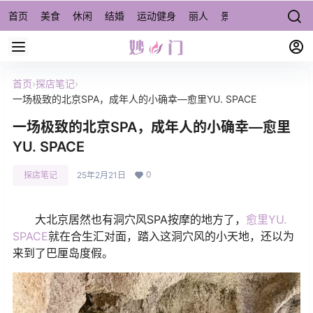
首页
美食
休闲
结婚
运动健身
丽人
景点/周边游
宠物
首页
›
探店笔记
›
一场极致的北京SPA，成年人的小确幸—愈里YU. SPACE
一场极致的北京SPA，成年人的小确幸—愈里
YU. SPACE
0
探店笔记
25年2月21日
大北京居然也有洞穴风SPA按摩的地方了，
愈里YU.
SPACE
就在合生汇对面，踏入这洞穴风的小天地，还以为
来到了巴厘岛度假。