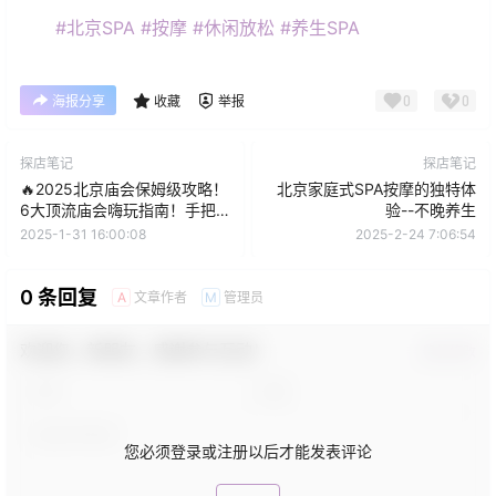
#北京SPA
#按摩
#休闲放松
#养生SPA
0
0
海报分享
收藏
举报
探店笔记
探店笔记
🔥2025北京庙会保姆级攻略！
北京家庭式SPA按摩的独特体
6大顶流庙会嗨玩指南！手把
验--不晚养生
手教你带娃刷爆朋友圈！🎉
2025-1-31 16:00:08
2025-2-24 7:06:54
0 条回复
文章作者
管理员
A
M
欢迎您，新朋友，感谢参与互动！
确认修改
您必须登录或注册以后才能发表评论