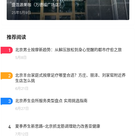
盛浩源果咖（万德福广场店）
25年5月9日
推荐阅读
1
北京男士按摩新趋势：从解压放松到身心觉醒的都市疗愈之旅
5月8日
2
北京丰台家庭式按摩足疗哪里合适？方庄、丽泽、刘家窑附近养
生店怎么挑
6月21日
3
北京养生会所服务类型盘点 实用挑选指南
6月27日
4
夏季养生新思路–北京抓龙筋调理助力改善亚健康
7月12日