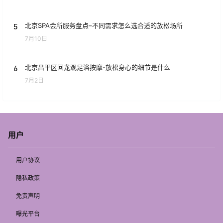
5
北京SPA会所服务盘点–不同需求怎么选合适的放松场所
7月10日
6
北京昌平区回龙观足浴按摩-放松身心的细节是什么
7月2日
用户
用户协议
隐私政策
免责声明
曝光平台