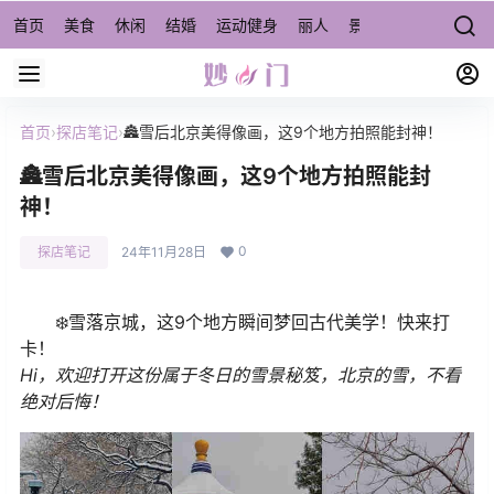
首页
美食
休闲
结婚
运动健身
丽人
景点/周边游
宠物
首页
›
探店笔记
›
🏯雪后北京美得像画，这9个地方拍照能封神！
🏯雪后北京美得像画，这9个地方拍照能封
神！
0
探店笔记
24年11月28日
❄️雪落京城，这9个地方瞬间梦回古代美学！快来打
卡！
Hi，欢迎打开这份属于冬日的雪景秘笈，北京的雪，不看
绝对后悔！