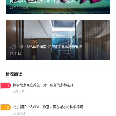
觅之境真人密室逃脱俱乐部（石景山万达店）
25年2月20日
北京一对一SPA体验指南–私密定制化放松新选择
7月11日
推荐阅读
1
探索北京家庭养生一对一服务的多种选择
4月17日
2
北京朝阳个人SPA工作室，藏在城芯的私愈秘境
3月24日