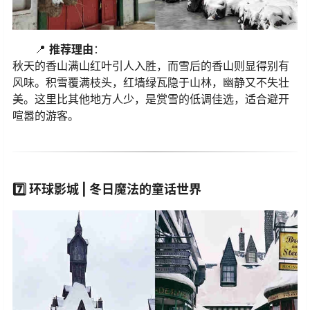
📍
推荐理由
：
秋天的香山满山红叶引人入胜，而雪后的香山则显得别有
风味。积雪覆满枝头，红墙绿瓦隐于山林，幽静又不失壮
美。这里比其他地方人少，是赏雪的低调佳选，适合避开
喧嚣的游客。
7️⃣
环球影城 | 冬日魔法的童话世界