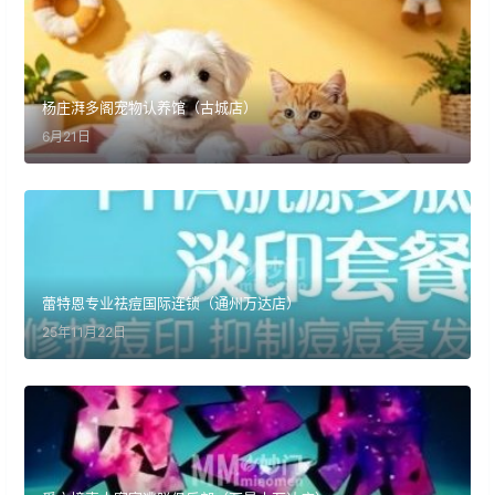
杨庄湃多阁宠物认养馆（古城店）
6月21日
蕾特恩专业祛痘国际连锁（通州万达店）
25年11月22日