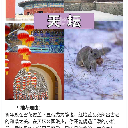
📍
推荐理由
：
祈年殿在雪花覆盖下显得尤为静谧，红墙蓝瓦交织出古老
的和谐之美。在天坛公园漫步，你还能偶遇活泼的小松