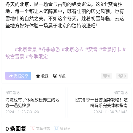
冬天的北京，是一场雪与古韵的绝美邂逅。这9个赏雪胜
地，每一个都让人沉醉其中，既有壮丽的历史风貌，也有
雪地中的自然之美。不如这个冬天，趁着初雪降临，去这
些地方好好体验一场属于北京的独特浪漫吧！
#北京雪景
#冬季旅游
#北京必去
#赏雪
#雪景打卡
#
故宫雪景
#冬季限定
0
0
海报分享
收藏
举报
探店笔记
探店笔记
海淀也有了休闲放松养生的地
北京冬季一日游强势攻略！吃
方—遇见姈泉
喝玩乐完美体验指南
2024-11-23 7:31:20
2024-11-30 7:21:43
0 条回复
文章作者
管理员
A
M