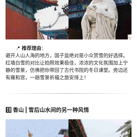
📍
推荐理由
：
避开人山人海的地方，国子监绝对是小众赏雪的好选择。
红墙白雪的对比让拍照效果极佳，浓浓的文化氛围加上宁
静的雪景，仿佛把你带回了古代书院的冬日课堂。旁边还
有雍和宫，一趟雪景祈福之旅安排上！
6️⃣
香山 | 雪后山水间的另一种风情