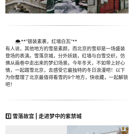
🌨️**“银装素裹，红墙白瓦”**
有人说，其他地方的雪是素颜，而北京的雪却是一场盛装
登场的表演。雪落京城，分外妖娆，红墙与白雪交织，仿
佛从画卷中走出来的梦幻场景。今年冬天，不如带上好心
情，一起踏雪北京，去感受它最独特的冬日浪漫吧！以下
为你整理了北京最值得看雪的9个地方，快收藏，一起解锁
吧！
1️⃣
雪落故宫 | 走进梦中的紫禁城