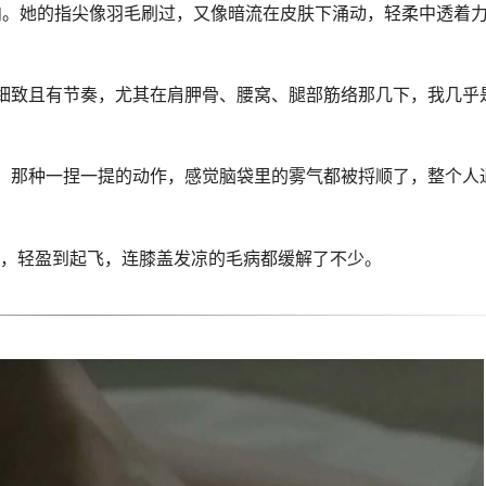
肉。她的指尖像羽毛刷过，又像暗流在皮肤下涌动，轻柔中透着
摩细致且有节奏，尤其在肩胛骨、腰窝、腿部筋络那几下，我几乎
了！那种一捏一提的动作，感觉脑袋里的雾气都被捋顺了，整个人
样，轻盈到起飞，连膝盖发凉的毛病都缓解了不少。