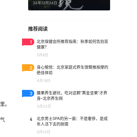
24年12月24日
推荐阅读
1
北京保健会所推荐指南：秋季如何告别亚
健康？
5月6日
2
身心愉悦：北京家庭式养生馆臀推按摩的
绝佳体验
4月18日
3
腰果养生避坑，吃对这颗“黄金坚果”才养
身–北京养生网
区里。
3月23日
4
北京男士SPA的另一面：不是奢侈，是成
销气
年人活下去的刚需
5月10日