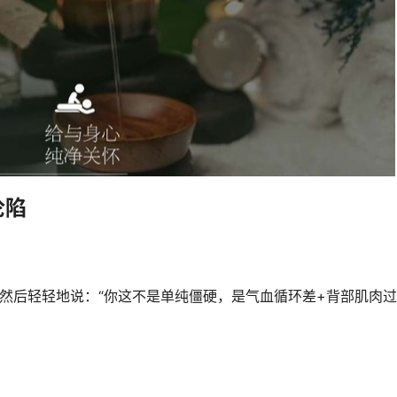
沦陷
然后轻轻地说：“你这不是单纯僵硬，是气血循环差+背部肌肉