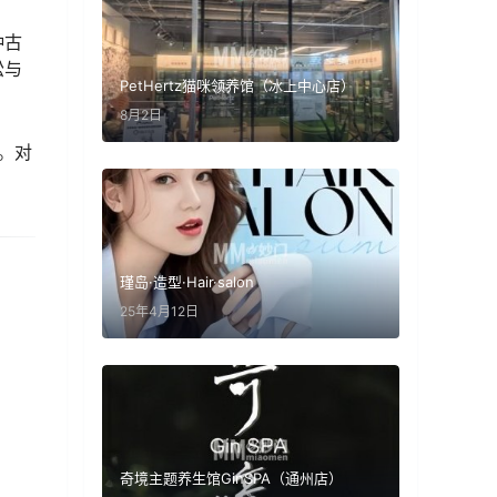
种古
松与
PetHertz猫咪领养馆（冰上中心店）
8月2日
。对
瑾岛·造型·Hair·salon
25年4月12日
奇境主题养生馆GinSPA（通州店）