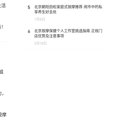
生活
5
北京朝阳劲松家庭式按摩推荐 闹市中的私
享养生好去处
7月8日
看！
6
北京按摩保健个人工作室挑选指南 正规门
店优势及注意事项
5月18日
姐
力，
按摩