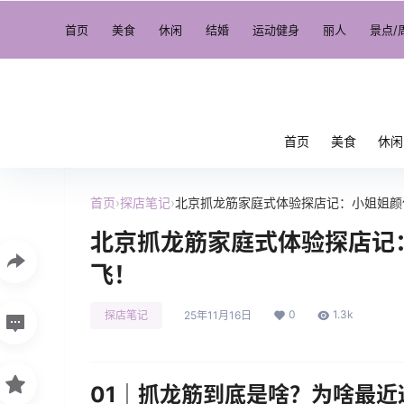
首页
美食
休闲
结婚
运动健身
丽人
景点/
首页
美食
休闲
首页
›
探店笔记
›
北京抓龙筋家庭式体验探店记：小姐姐颜
北京抓龙筋家庭式体验探店记
飞！
0
1.3k
探店笔记
25年11月16日
01｜抓龙筋到底是啥？为啥最近