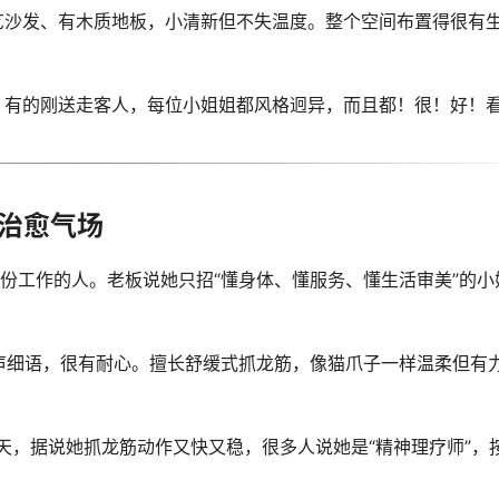
艺沙发、有木质地板，小清新但不失温度。整个空间布置得很有
，有的刚送走客人，每位小姐姐都风格迥异，而且都！很！好！
带治愈气场
这份工作的人。老板说她只招“懂身体、懂服务、懂生活审美”的小
话轻声细语，很有耐心。擅长舒缓式抓龙筋，像猫爪子一样温柔但有
聊天，据说她抓龙筋动作又快又稳，很多人说她是“精神理疗师”，