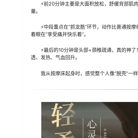
⚡前20分钟主要是大面积放松，舒缓背部肌
量。
⚡中段重点在“抓龙筋”环节，动作比普通按
着眼在“享受痛并快乐着”。
⚡最后的10分钟是头部+颈椎疏通，真的神
透、发热、气血回升。
我从按摩床起身时，感觉整个人像“脱壳”一