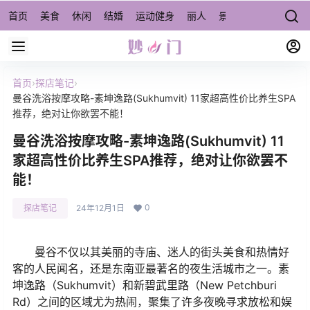
首页
美食
休闲
结婚
运动健身
丽人
景点/周边游
宠物
首页
›
探店笔记
›
曼谷洗浴按摩攻略-素坤逸路(Sukhumvit) 11家超高性价比养生SPA
推荐，绝对让你欲罢不能！
曼谷洗浴按摩攻略-素坤逸路(Sukhumvit) 11
家超高性价比养生SPA推荐，绝对让你欲罢不
能！
0
探店笔记
24年12月1日
曼谷不仅以其美丽的寺庙、迷人的街头美食和热情好
客的人民闻名，还是东南亚最著名的夜生活城市之一。素
坤逸路（Sukhumvit）和新碧武里路（New Petchburi
Rd）之间的区域尤为热闹，聚集了许多夜晚寻求放松和娱