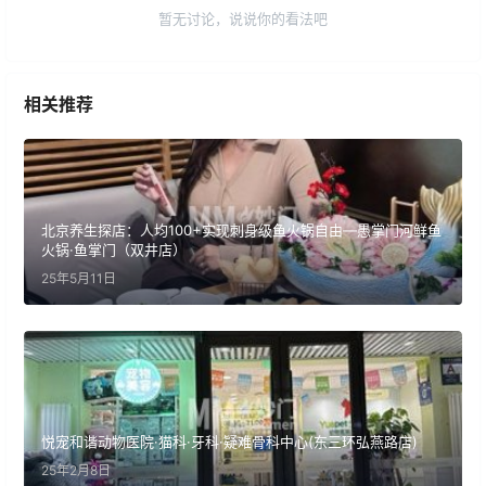
暂无讨论，说说你的看法吧
相关推荐
北京养生探店：人均100+实现刺身级鱼火锅自由—愚掌门河鲜鱼
火锅·鱼掌门（双井店）
25年5月11日
悦宠和谐动物医院·猫科·牙科·疑难骨科中心(东三环弘燕路店)
25年2月8日