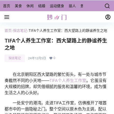
首页
美食
休闲
结婚
运动健身
丽人
景点/周边游
宠物
首页
›
探店笔记
›
TIFA个人养生工作室：西大望路上的静谧养生之地
TIFA个人养生工作室：西大望路上的静谧养生
之地
0
探店笔记
24年12月5日
在北京朝阳区西大望路的繁忙街头，有一处与城市节
奏截然不同的小天地——
TIFA个人养生工作室
。它虽没有
大规模的招牌，却凭借细腻的服务和温馨的环境，成为懂
生活之人的心头好。
一处安宁的港湾。走进TIFA工作室，仿佛推开了喧嚣
都市中的一扇隐秘之门。整个空间以原木色为主调，配以