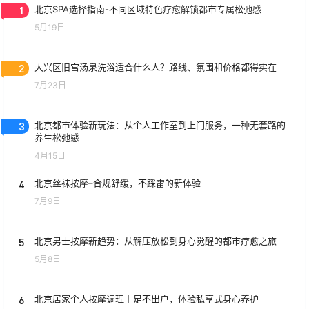
1
北京SPA选择指南-不同区域特色疗愈解锁都市专属松弛感
5月19日
2
大兴区旧宫汤泉洗浴适合什么人？路线、氛围和价格都得实在
7月23日
3
北京都市体验新玩法：从个人工作室到上门服务，一种无套路的
养生松弛感
4月15日
4
北京丝袜按摩–合规舒缓，不踩雷的新体验
7月9日
5
北京男士按摩新趋势：从解压放松到身心觉醒的都市疗愈之旅
5月8日
6
北京居家个人按摩调理｜足不出户，体验私享式身心养护