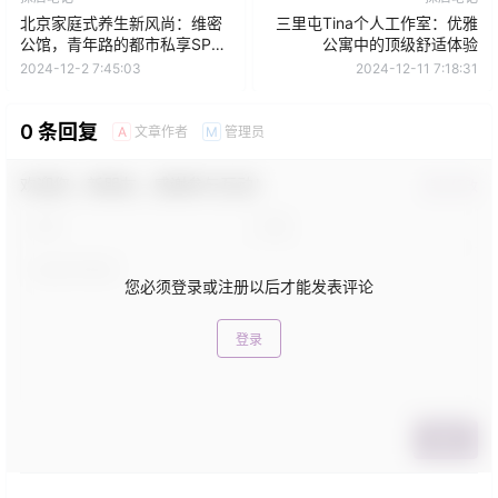
北京家庭式养生新风尚：维密
三里屯Tina个人工作室：优雅
公馆，青年路的都市私享SPA
公寓中的顶级舒适体验
空间
2024-12-2 7:45:03
2024-12-11 7:18:31
0 条回复
文章作者
管理员
A
M
欢迎您，新朋友，感谢参与互动！
确认修改
您必须登录或注册以后才能发表评论
登录
提交